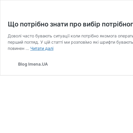
Що потрібно знати про вибір потрібн
Доволі часто бувають ситуації коли потрібно якомога операти
перший погляд. У цій статті ми розповімо які шрифти бувают
Що
повинен …
Читати далі
потрібно
знати
Blog Imena.UA
про
вибір
потрібного
шрифту?