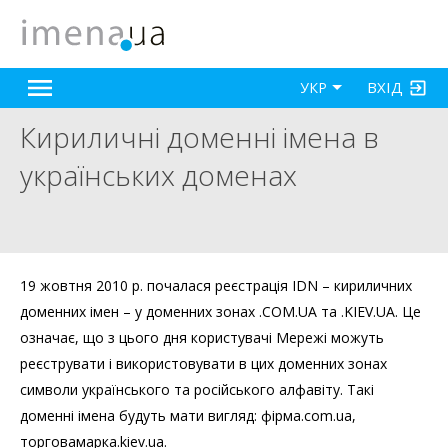
ВХІД
УКР
Кириличні доменні імена в
українських доменах
19 жовтня 2010 р. почалася реєстрація IDN – кириличних
доменних імен – у доменних зонах .COM.UA та .KIEV.UA. Це
означає, що з цього дня користувачі Мережі можуть
реєструвати і використовувати в цих доменних зонах
символи українського та російського алфавіту. Такі
доменні імена будуть мати вигляд: фірма.com.ua,
торговамарка.kiev.ua.