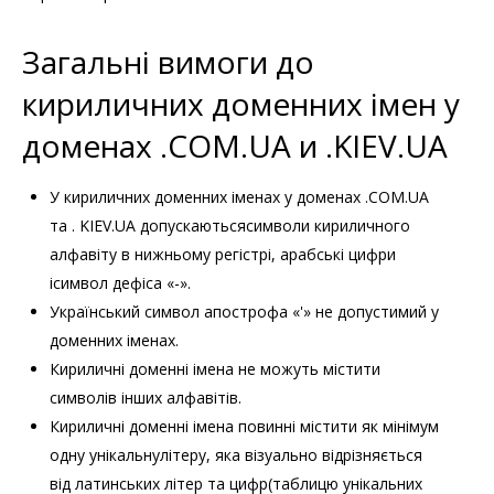
Загальні вимоги до
кириличних доменних імен у
доменах .COM.UA и .KIEV.UA
У кириличних доменних іменах у доменах .COM.UA
та . KIEV.UA допускаютьсясимволи кириличного
алфавіту в нижньому регістрі, арабські цифри
ісимвол дефіса «-».
Український символ апострофа «'» не допустимий у
доменних іменах.
Кириличні доменні імена не можуть містити
символів інших алфавітів.
Кириличні доменні імена повинні містити як мінімум
одну унікальнулітеру, яка візуально відрізняється
від латинських літер та цифр(таблицю унікальних