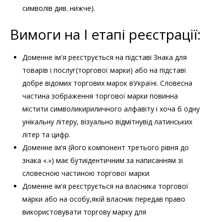
символів див. нижче).
Вимоги на I етапі реєстрації:
Доменне ім'я реєструється на підставі Знака для
товарів і послуг(торгової марки) або на підставі
добре відомих торгових марок вУкраїні. Словесна
частина зображення торгової марки повинна
містити символикириличного алфавіту і хоча б одну
унікальну літеру, візуально відмітнувід латинських
літер та цифр.
Доменне ім'я (його компонент третього рівня до
знака «.») має бутиідентичним за написанням зі
словесною частиною торгової марки.
Доменне ім'я реєструється на власника торгової
марки або на особу,якій власник передав право
використовувати торгову марку для