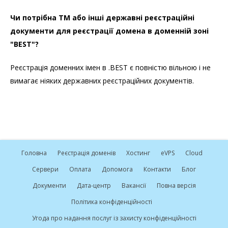
Чи потрібна ТМ або інші державні реєстраційні
документи для реєстрації домена в доменній зоні
"BEST"?
Реєстрація доменних імен в .BEST є повністю вільною і не
вимагає ніяких державних реєстраційних документів.
Головна
Реєстрація доменів
Хостинг
e
VPS
Cloud
Сервери
Оплата
Допомога
Контакти
Блог
Документи
Дата-центр
Вакансії
Повна версія
Політика конфіденційності
Угода про надання послуг із захисту конфіденційності