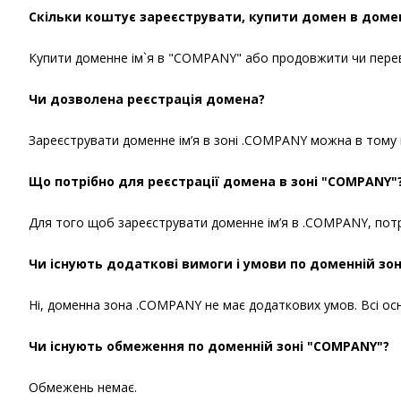
Скільки коштує зареєструвати, купити домен в доме
Купити доменне ім`я в "COMPANY" або продовжити чи перевес
Чи дозволена реєстрація домена?
Зареєструвати доменне ім’я в зоні .COMPANY можна в тому ви
Що потрібно для реєстрації домена в зоні "COMPANY"
Для того щоб зареєструвати доменне ім’я в .COMPANY, потрі
Чи існують додаткові вимоги і умови по доменній зо
Ні, доменна зона .COMPANY не має додаткових умов. Всі осно
Чи існують обмеження по доменній зоні "COMPANY"?
Обмежень немає.