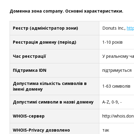
Доменна зона company. Основні характеристики.
Реєстр (адміністратор зони)
Donuts Inc.,
htt
Реєстрація домену (період)
1-10 років
Час реєстрації
У реальному ча
Підтримка IDN
підтримується
Допустима кількість символів в
1-63 символів
імені домену
Допустимі символи в назві домену
A-Z, 0-9, -
WHOIS-сервер
http://whois.don
WHOIS-Privacy дозволено
так