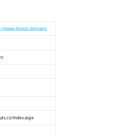
p://www.donuts.domains
сі
uts.co/Index.aspx