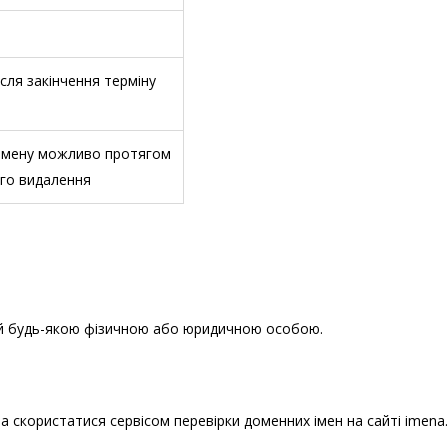
ісля закінчення терміну
омену можливо протягом
ого видалення
й будь-якою фізичною або юридичною особою.
 скористатися сервісом перевірки доменних імен на сайті imena.