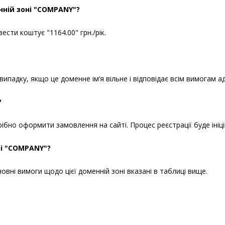
нній зоні "COMPANY"?
ти коштує "1164.00" грн./рік.
падку, якщо це доменне ім’я вільне і відповідає всім вимогам а
?
бно оформити замовлення на сайті. Процес реєстрації буде ініці
ні "COMPANY"?
вні вимоги щодо цієї доменній зоні вказані в таблиці вище.