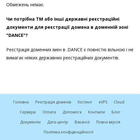
Обмежень немає.
Чи потрібна ТМ або інші державні реєстраційні
документи для реєстрації домена в доменній зоні
"DANCE"?
Реєстрація доменних імен в .DANCE є повністю вільною і не
вимагає ніяких державних реєстраційних документів.
Головна
Реєстрація доменів
Хостинг
e
VPS
Cloud
Сервери
Оплата
Допомога
Контакти
Блог
Документи
Дата-центр
Вакансії
Повна версія
Політика конфіденційності