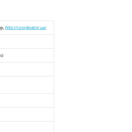
ор,
http://coordinator.ua/
сі