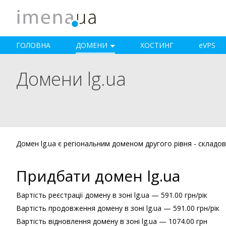
ГОЛОВНА
ДОМЕНИ
ХОСТИНГ
e
VPS
Домени lg.ua
Домен lg.ua є регіональним доменом другого рівня - складо
Придбати домен lg.ua
Вартість реєстрації домену в зоні lg.ua — 591.00 грн/рік
Вартість продовження домену в зоні lg.ua — 591.00 грн/рік
Вартість відновлення домену в зоні lg.ua — 1074.00 грн