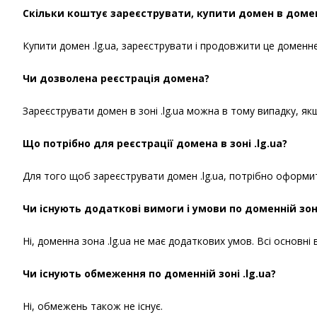
Скільки коштує зареєструвати, купити домен в доменн
Купити домен .lg.ua, зареєструвати і продовжити це доменне і
Чи дозволена реєстрація домена?
Зареєструвати домен в зоні .lg.ua можна в тому випадку, як
Що потрібно для реєстрації домена в зоні .lg.ua?
Для того щоб зареєструвати домен .lg.ua, потрібно оформити
Чи існують додаткові вимоги і умови по доменній зоні
Ні, доменна зона .lg.ua не має додаткових умов. Всі основні 
Чи існують обмеження по доменній зоні .lg.ua?
Ні, обмежень також не існує.