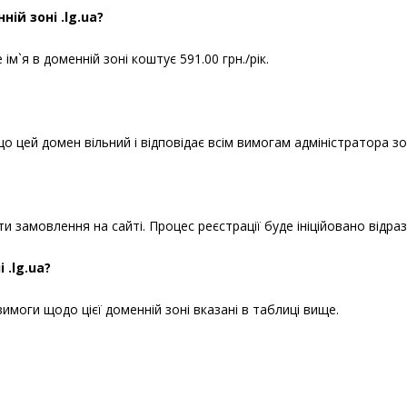
ій зоні .lg.ua?
м`я в доменній зоні коштує 591.00 грн./рік.
що цей домен вільний і відповідає всім вимогам адміністратора зо
 замовлення на сайті. Процес реєстрації буде ініційовано відра
 .lg.ua?
вимоги щодо цієї доменній зоні вказані в таблиці вище.