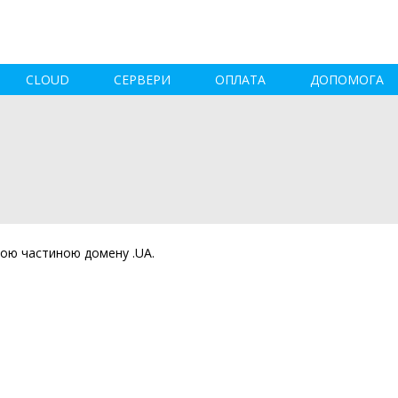
CLOUD
СЕРВЕРИ
ОПЛАТА
ДОПОМОГА
вою частиною домену .UA.