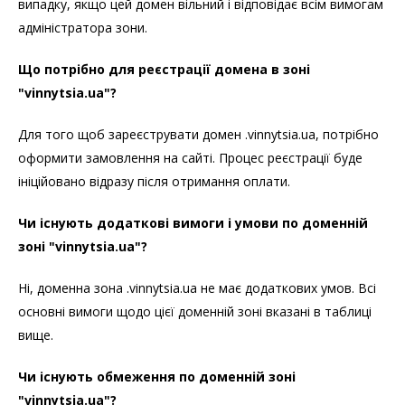
випадку, якщо цей домен вільний і відповідає всім вимогам
адміністратора зони.
Що потрібно для реєстрації домена в зоні
"vinnytsia.ua"?
Для того щоб зареєструвати домен .vinnytsia.ua, потрібно
оформити замовлення на сайті. Процес реєстрації буде
ініційовано відразу після отримання оплати.
Чи існують додаткові вимоги і умови по доменній
зоні "vinnytsia.ua"?
Ні, доменна зона .vinnytsia.ua не має додаткових умов. Всі
основні вимоги щодо цієї доменній зоні вказані в таблиці
вище.
Чи існують обмеження по доменній зоні
"vinnytsia.ua"?