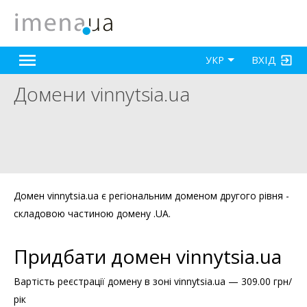
ВХІД
УКР
Домени vinnytsia.ua
Домен vinnytsia.ua є регіональним доменом другого рівня -
складовою частиною домену .UA.
Придбати домен vinnytsia.ua
Вартість реєстрації домену в зоні vinnytsia.ua — 309.00 грн/
рік