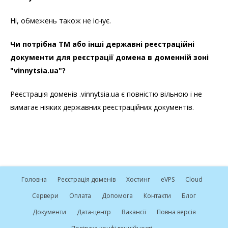
Ні, обмежень також не існує.
Чи потрібна ТМ або інші державні реєстраційні
документи для реєстрації домена в доменній зоні
"vinnytsia.ua"?
Реєстрація доменів .vinnytsia.ua є повністю вільною і не
вимагає ніяких державних реєстраційних документів.
Головна
Реєстрація доменів
Хостинг
e
VPS
Cloud
Сервери
Оплата
Допомога
Контакти
Блог
Документи
Дата-центр
Вакансії
Повна версія