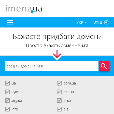
ВХІД
УКР
Бажаєте придбати домен?
Просто вкажіть доменне ім’я
.ua
.com.ua
.kyiv.ua
.net.ua
.org.ua
.in.ua
.info
.biz