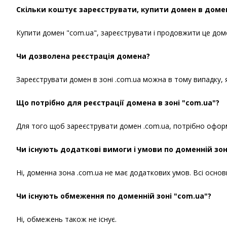
Скільки коштує зареєструвати, купити домен в домен
Купити домен "com.ua", зареєструвати і продовжити це доменн
Чи дозволена реєстрація домена?
Зареєструвати домен в зоні .com.ua можна в тому випадку, я
Що потрібно для реєстрації домена в зоні "com.ua"?
Для того щоб зареєструвати домен .com.ua, потрібно оформи
Чи існують додаткові вимоги і умови по доменній зон
Ні, доменна зона .com.ua не має додаткових умов. Всі основн
Чи існують обмеження по доменній зоні "com.ua"?
Ні, обмежень також не існує.