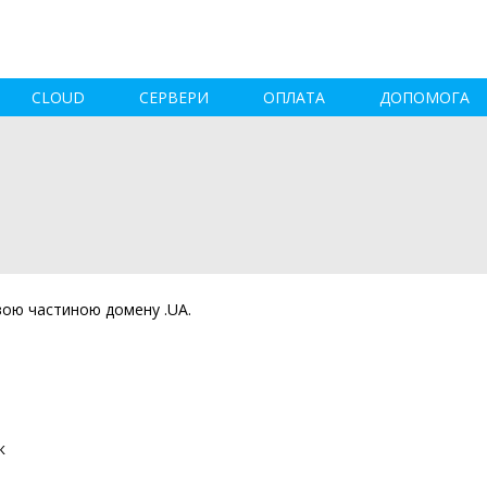
CLOUD
СЕРВЕРИ
ОПЛАТА
ДОПОМОГА
вою частиною домену .UA.
к