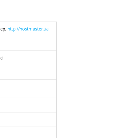
тер,
http://hostmaster.ua
сі