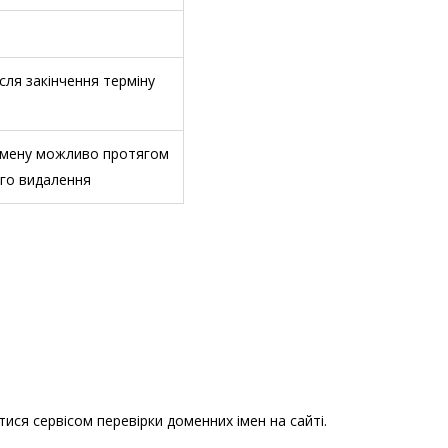
ісля закінчення терміну
омену можливо протягом
ого видалення
ся сервісом перевірки доменних імен на сайті.