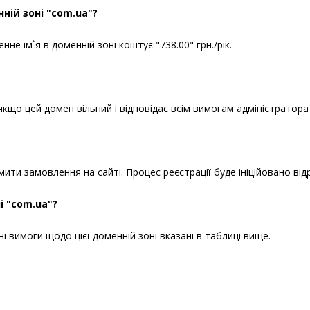
ній зоні "com.ua"?
е ім`я в доменній зоні коштує "738.00" грн./рік.
кщо цей домен вільний і відповідає всім вимогам адміністратора
ти замовлення на сайті. Процес реєстрації буде ініційовано від
і "com.ua"?
і вимоги щодо цієї доменній зоні вказані в таблиці вище.