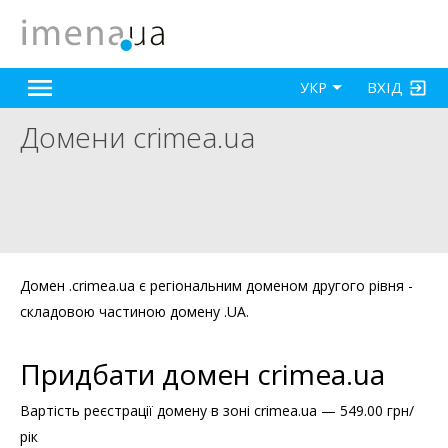
ВХІД
УКР
Домени crimea.ua
Домен .crimea.ua є регіональним доменом другого рівня -
складовою частиною домену .UA.
Придбати домен crimea.ua
Вартість реєстрації домену в зоні crimea.ua — 549.00 грн/
рік