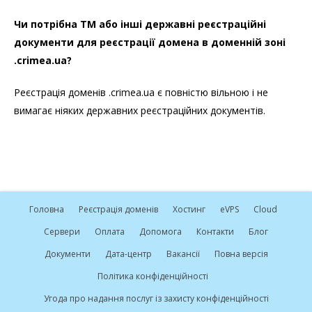
Чи потрібна ТМ або інші державні реєстраційні
документи для реєстрації домена в доменній зоні
.crimea.ua?
Реєстрація доменів .crimea.ua є повністю вільною і не
вимагає ніяких державних реєстраційних документів.
Головна
Реєстрація доменів
Хостинг
e
VPS
Cloud
Сервери
Оплата
Допомога
Контакти
Блог
Документи
Дата-центр
Вакансії
Повна версія
Політика конфіденційності
Угода про надання послуг із захисту конфіденційності