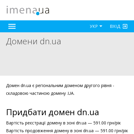
ВХІД
УКР
Домени dn.ua
Домен dn.ua є регіональним доменом другого рівня -
складовою частиною домену .UA.
Придбати домен dn.ua
Вартість реєстрації домену в зоні dn.ua — 591.00 грн/рік
Вартість продовження домену в зоні dn.ua — 591.00 грн/рік