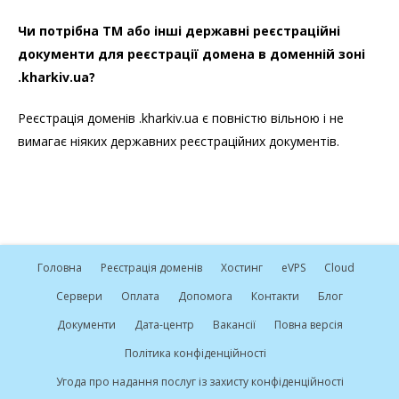
Чи потрібна ТМ або інші державні реєстраційні
документи для реєстрації домена в доменній зоні
.kharkiv.ua?
Реєстрація доменів .kharkiv.ua є повністю вільною і не
вимагає ніяких державних реєстраційних документів.
Головна
Реєстрація доменів
Хостинг
e
VPS
Cloud
Сервери
Оплата
Допомога
Контакти
Блог
Документи
Дата-центр
Вакансії
Повна версія
Політика конфіденційності
Угода про надання послуг із захисту конфіденційності