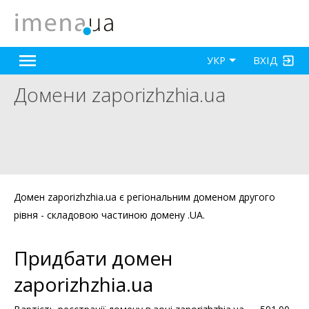
ВХІД
УКР
Домени zaporizhzhia.ua
Домен zaporizhzhia.ua є регіональним доменом другого
рівня - складовою частиною домену .UA.
Придбати домен
zaporizhzhia.ua