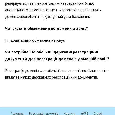
резервується за тим же самим Реєстрантом. Якщо
аналогічного доменного імені .zaporizhzhe.ua не існує -
домен .zaporizhzhia.ua доступний усім бажаючим.
Чи існують обмеження по доменній зоні .?
Ні, додаткових обмежень не існує.
Чи потрібна ТМ або інші державні реєстраційні
документи для реєстрації домена в доменній зоні .?
Реєстрація доменів .zaporizhzhia.ua є повністю вільною і не
вимагає ніяких державних реєстраційних документів.
Головна
Реєстрація доменів
Хостинг
e
VPS
Cloud