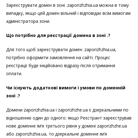
Зареєструвати домен в зоні .zaporizhzhia.ua можна в тому
випадку, якщо цей домен вільний і відповідає всім вимогам
адміністратора зони.
Що потрібно для реєстрації домена в зоні .?
Для того щоб зареєструвати домен .zaporizhzhia.ua,
потрібно оформити замовлення на сайті. Процес
реєстрації буде ініційовано відразу після отримання
оплати.
Чи існують додаткові вимоги і умови по доменній
зоні .?
Домени zaporizhzhia.ua і zaporizhzhe.ua є дзеркальними по
відношенню один до одного: якщо Реєстрант зареєстрував
нове доменне ім’я третього рівня у домені zaporizhzhe.ua
або zaporizhzhia.ua, то дзеркальне доменне ім’я