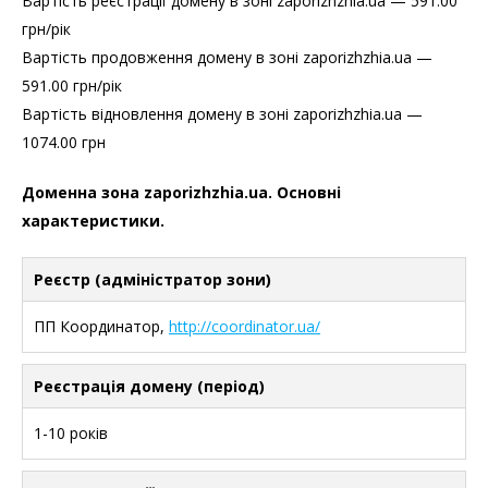
Вартість реєстрації домену в зоні zaporizhzhia.ua — 591.00
грн/рік
Вартість продовження домену в зоні zaporizhzhia.ua —
591.00 грн/рік
Вартість відновлення домену в зоні zaporizhzhia.ua —
1074.00 грн
Доменна зона zaporizhzhia.ua. Основні
характеристики.
Реєстр (адміністратор зони)
ПП Координатор,
http://coordinator.ua/
Реєстрація домену (період)
1-10 років