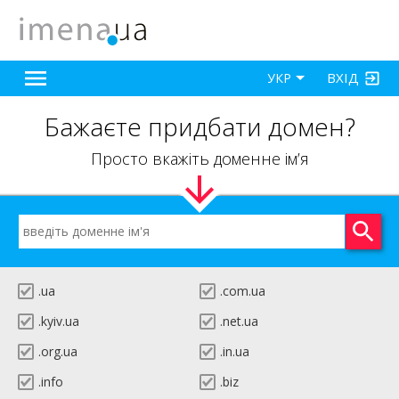
ВХІД
УКР
Бажаєте придбати домен?
Просто вкажіть доменне ім’я
.ua
.com.ua
.kyiv.ua
.net.ua
.org.ua
.in.ua
.info
.biz