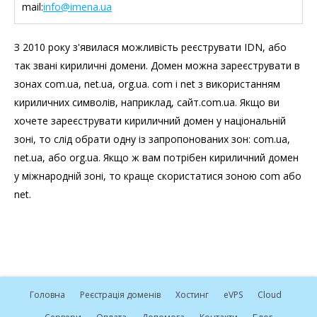
mail:
info@imena.ua
З 2010 року з'явилася можливість реєструвати IDN, або
так звані кириличні домени. Домен можна зареєструвати в
зонах com.ua, net.ua, org.ua. com і net з використанням
кириличних символів, наприклад, сайт.com.ua. Якщо ви
хочете зареєструвати кириличний домен у національній
зоні, то слід обрати одну із запропонованих зон: com.ua,
net.ua, або org.ua. Якщо ж вам потрібен кириличний домен
у міжнародній зоні, то краще скористатися зоною com або
net.
Головна
Реєстрація доменів
Хостинг
e
VPS
Cloud