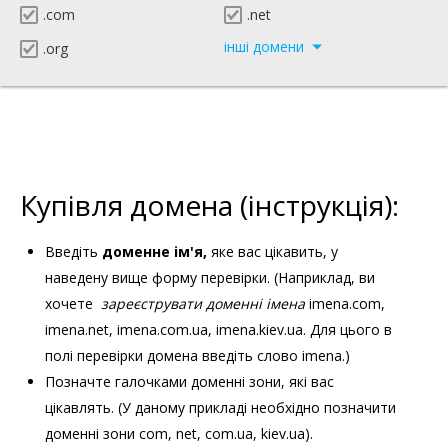
.com
.net
інші домени
.org
Купівля домена (інструкція):
Введіть
доменне ім'я,
яке вас цікавить, у
наведену вище форму перевірки. (Наприклад, ви
хочете
зареєструвати доменні імена
imena.com,
imena.net, imena.com.ua, imena.kiev.ua. Для цього в
полі перевірки домена введіть слово imena.)
Позначте галочками доменні зони, які вас
цікавлять. (У даному прикладі необхідно позначити
доменні зони com, net, com.ua, kiev.ua).