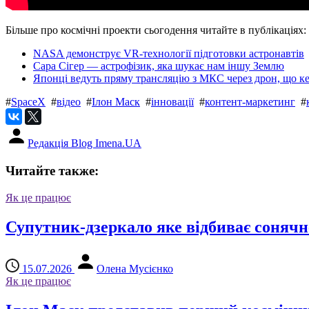
Більше про космічні проекти сьогодення читайте в публікаціях:
NASA демонструє VR-технології підготовки астронавтів
Сара Сігер — астрофізик, яка шукає нам іншу Землю
Японці ведуть пряму трансляцію з МКС через дрон, що ке
#
SpaceX
#
відео
#
Ілон Маск
#
інновації
#
контент-маркетинг
#
Редакція Blog Imena.UA
Читайте также:
Як це працює
Супутник-дзеркало яке відбиває сонячне
15.07.2026
Олена Мусієнко
Як це працює