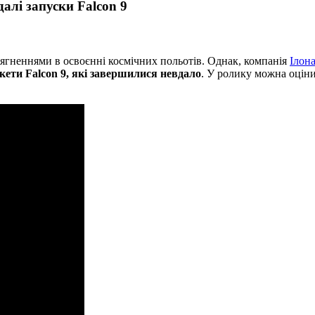
алі запуски Falcon 9
сягненнями в освоєнні космічних польотів. Однак, компанія
Ілон
акети Falcon 9, які завершилися невдало
. У ролику можна оціни