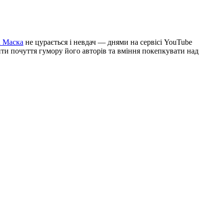
а Маска
не цурається і невдач — днями на сервісі YouTube
ти почуття гумору його авторів та вміння покепкувати над