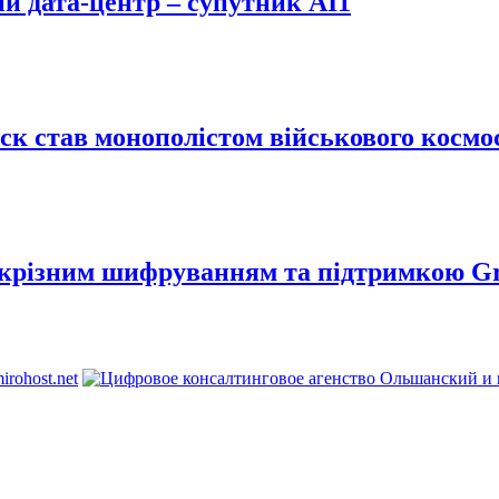
й дата-центр – супутник AI1
Маск став монополістом військового кос
аскрізним шифруванням та підтримкою G