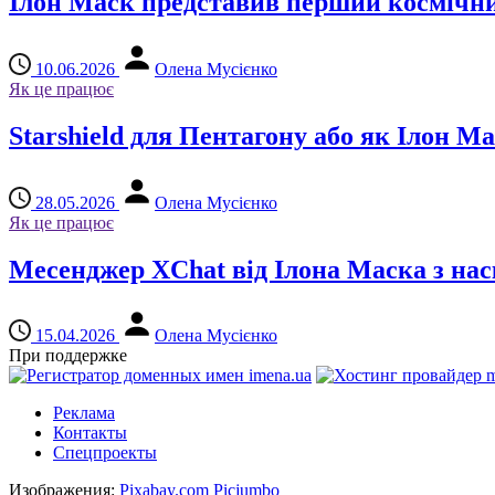
Ілон Маск представив перший космічни
10.06.2026
Олена Мусієнко
Як це працює
Starshield для Пентагону або як Ілон 
28.05.2026
Олена Мусієнко
Як це працює
Месенджер XChat від Ілона Маска з н
15.04.2026
Олена Мусієнко
При поддержке
Реклама
Контакты
Спецпроекты
Изображения:
Pixabay.com
Picjumbo