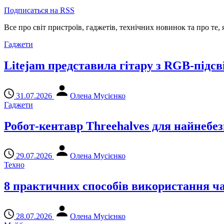
Подписаться на RSS
Все про світ пристроїв, гаджетів, технічних новинок та про те,
Гаджети
Litejam представила гітару з RGB-підсв
31.07.2026
Олена Мусієнко
Гаджети
Робот-кентавр Threehalves для найнебе
29.07.2026
Олена Мусієнко
Техно
8 практичних способів використання чат
28.07.2026
Олена Мусієнко