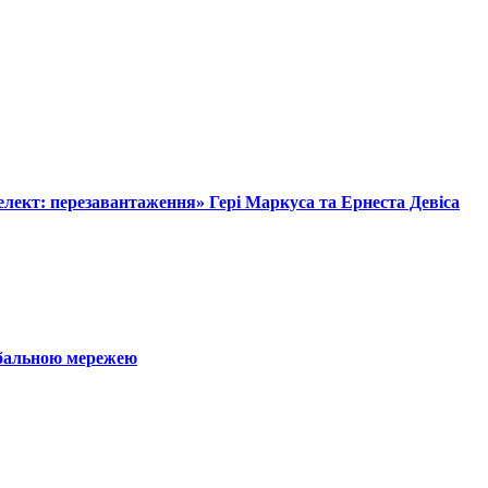
лект: перезавантаження» Гері Маркуса та Ернеста Девіса
обальною мережею