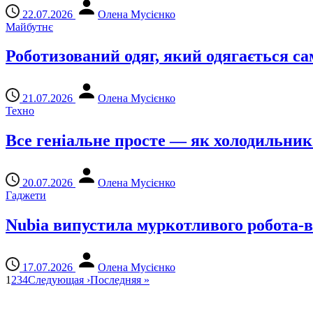
22.07.2026
Олена Мусієнко
Майбутнє
Роботизований одяг, який одягається са
21.07.2026
Олена Мусієнко
Техно
Все геніальне просте — як холодильник
20.07.2026
Олена Мусієнко
Гаджети
Nubia випустила муркотливого робота-
17.07.2026
Олена Мусієнко
1
2
3
4
Следующая
›
Последняя
»