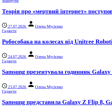
Майбутнє
Теорія про «мертвий інтернет» поступо
27.07.2026
Олена Мусієнко
Гаджети
Робособака на колесах від Unitree Roboti
24.07.2026
Олена Мусієнко
Гаджети
Samsung презентувала годинник Galaxy W
23.07.2026
Олена Мусієнко
Гаджети
Samsung представила Galaxy Z Flip 8, Gal