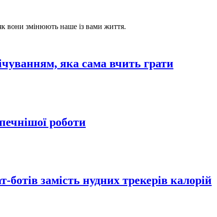
 як вони змінюють наше із вами життя.
ічуванням, яка сама вчить грати
зпечнішої роботи
-ботів замість нудних трекерів калорій