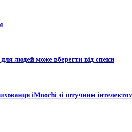
м
 для людей може вберегти від спеки
вихованця iMoochi зі штучним інтелекто