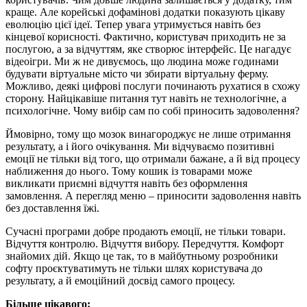
краще. Але корейські дофамінові додатки показують цікаву
еволюцію цієї ідеї. Тепер увага утримується навіть без
кінцевої корисності. Фактично, користувач приходить не за
послугою, а за відчуттям, яке створює інтерфейс. Це нагадує
відеоігри. Ми ж не дивуємось, що людина може годинами
будувати віртуальне місто чи збирати віртуальну ферму.
Можливо, деякі цифрові послуги починають рухатися в схожу
сторону. Найцікавіше питання тут навіть не технологічне, а
психологічне. Чому вибір сам по собі приносить задоволення?
Ймовірно, тому що мозок винагороджує не лише отримання
результату, а і його очікування. Ми відчуваємо позитивні
емоції не тільки від того, що отримали бажане, а й від процесу
наближення до нього. Тому кошик із товарами може
викликати приємні відчуття навіть без оформлення
замовлення. А перегляд меню – приносити задоволення навіть
без доставлення їжі.
Сучасні програми добре продають емоції, не тільки товари.
Відчуття контролю. Відчуття вибору. Передчуття. Комфорт
знайомих дій. Якщо це так, то в майбутньому розробники
софту проєктуватимуть не тільки шлях користувача до
результату, а й емоційний досвід самого процесу.
Більше цікавого: