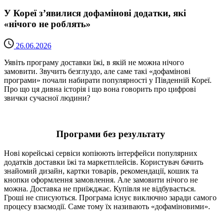
У Кореї з’явилися дофамінові додатки, які
«нічого не роблять»
26.06.2026
Уявіть програму доставки їжі, в якій не можна нічого
замовити. Звучить безглуздо, але саме такі «дофамінові
програми» почали набирати популярності у Південній Кореї.
Про що ця дивна історія і що вона говорить про цифрові
звички сучасної людини?
Програми без результату
Нові корейські сервіси копіюють інтерфейси популярних
додатків доставки їжі та маркетплейсів. Користувач бачить
знайомий дизайн, картки товарів, рекомендації, кошик та
кнопки оформлення замовлення. Але замовити нічого не
можна. Доставка не приїжджає. Купівля не відбувається.
Гроші не списуються. Програма існує виключно заради самого
процесу взаємодії. Саме тому їх називають «дофаміновими».