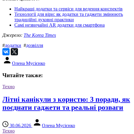
Найкращі додатки та сервіси для ведення конспектів
Технології для віри: як додатки та гаджети змінюють
традиційні духовні практики
Самі незвичайні AR додатки для смартфона
Джерело:
The Korea Times
#
додатки
#
дозвілля
Олена Мусієнко
Читайте также:
Техно
Літні канікули з користю: 3 поради, як
поєднати гаджети та реальні розваги
30.06.2026
Олена Мусієнко
Техно