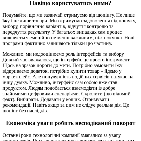
Навіщо користуватись ними?
Подумайте, що ми зазвичай отримуємо від шопінгу. Не лише
їжу і не лише товари. Ми отримуємо задоволення від пошуку,
вибору, порівняння варіантів, відчуття контролю та
передчуття результату. У багатьох випадках сам процес
виявляється емоційно не менш важливим, ніж покупка. Нові
програми фактично залишають тільки цю частину.
Можливо, ми недооцінюємо роль інтерфейсів та вибору.
Довгий час вважалося, що інтерфейс це просто інструмент.
Щось на зразок дороги до мети. Потрібно замовити їжу –
відкриваємо додаток, потрібно купити товар – йдемо у
маркетплейс. Але популярність подібних сервісів натякає на
іншу думку. Можливо, інтерфейс сам собою вже став
продуктом. Людям подобається взаємодіяти із добре
знайомими цифровими сценаріями. Скролити (що відомий
факт). Вибирати. Додавати у кошик. Отримувати
рекомендації. Навіть якщо за цим не слідує реальна дія. Це
шопінг без наслідків.
Економіка уваги робить несподіваний поворот
Останні роки технологічні компанії змагалися за увагу
користувачів. Чим довше людина залишається у додатку, тим