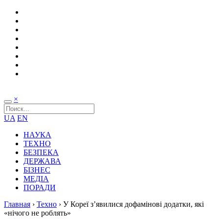
×
UA
EN
НАУКА
ТЕХНО
БЕЗПЕКА
ДЕРЖАВА
БІЗНЕС
МЕДІА
ПОРАДИ
Главная
›
Техно
›
У Кореї з’явилися дофамінові додатки, які
«нічого не роблять»