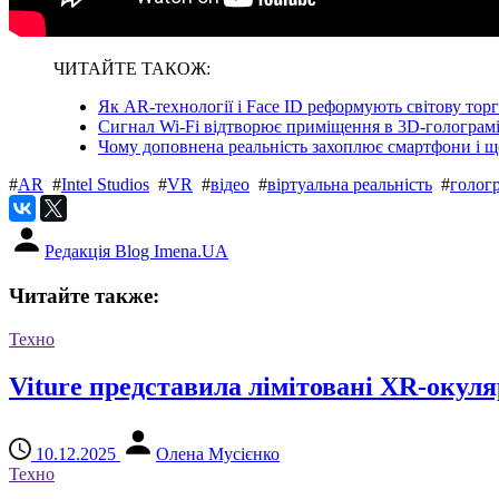
ЧИТАЙТЕ ТАКОЖ:
Як AR-технології і Face ID реформують світову тор
Сигнал Wi-Fi відтворює приміщення в 3D-голограм
Чому доповнена реальність захоплює смартфони і що
#
AR
#
Intel Studios
#
VR
#
відео
#
віртуальна реальність
#
голог
Редакція Blog Imena.UA
Читайте также:
Техно
Viture представила лімітовані XR-окул
10.12.2025
Олена Мусієнко
Техно