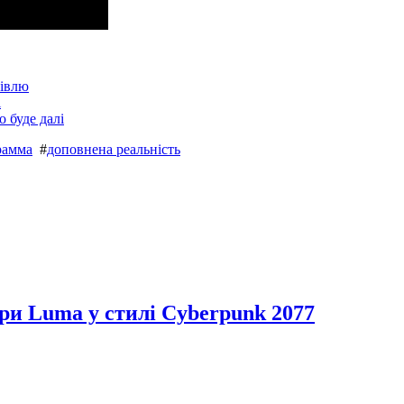
гівлю
і
 буде далі
рамма
#
доповнена реальність
яри Luma у стилі Cyberpunk 2077