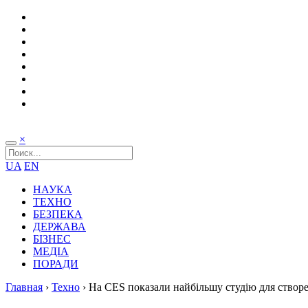
×
UA
EN
НАУКА
ТЕХНО
БЕЗПЕКА
ДЕРЖАВА
БІЗНЕС
МЕДІА
ПОРАДИ
Главная
›
Техно
›
На CES показали найбільшу студію для створен