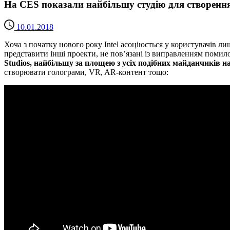
На CES показали найбільшу студію для створення 
10.01.2018
Хоча з початку нового року Intel асоціюється у користувачів л
представити інші проекти, не пов’язані із виправленням помило
Studios, найбільшу за площею з усіх подібних майданчиків на
створювати голограми, VR, AR-контент тощо: