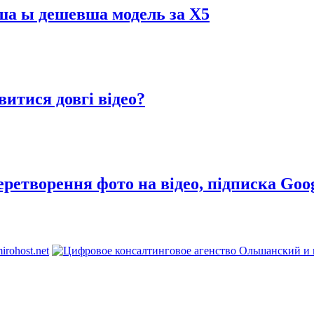
нша ы дешевша модель за X5
итися довгі відео?
еретворення фото на відео, підписка Goog