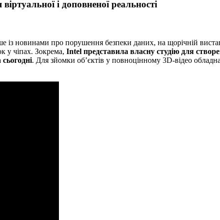
віртуальної і доповненої реальності
ише із новинами про порушення безпеки даних, на щорічній виста
к у чіпах. Зокрема,
Intel представила власну студію для створе
 сьогодні
. Для зйомки об’єктів у повноцінному 3D-відео обладн