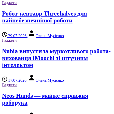
Гаджети
Робот-кентавр Threehalves для
найнебезпечнішої роботи
29.07.2026
Олена Мусієнко
Гаджети
Nubia випустила муркотливого робота-
вихованця iMoochi зі штучним
інтелектом
17.07.2026
Олена Мусієнко
Гаджети
Neos Hands — майже справжня
роборука