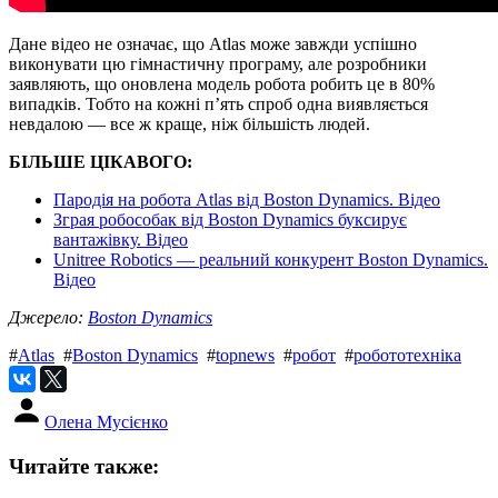
Дане відео не означає, що Atlas може завжди успішно
виконувати цю гімнастичну програму, але розробники
заявляють, що оновлена ​​модель робота робить це в 80%
випадків. Тобто на кожні п’ять спроб одна виявляється
невдалою — все ж краще, ніж більшість людей.
БІЛЬШЕ ЦІКАВОГО:
Пародія на робота Atlas від Boston Dynamics. Відео
Зграя робособак від Boston Dynamics буксирує
вантажівку. Відео
Unitree Robotics — реальний конкурент Boston Dynamics.
Відео
Джерело:
Boston Dynamics
#
Atlas
#
Boston Dynamics
#
topnews
#
робот
#
робототехніка
Олена Мусієнко
Читайте также: