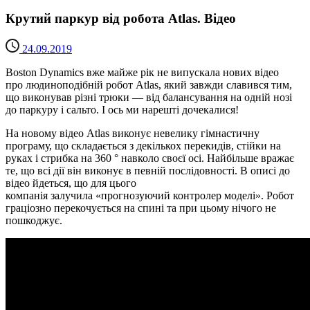
Крутий паркур від робота Atlas. Відео
24.09.2019
Boston Dynamics вже майже рік не випускала нових відео
про людиноподібній робот Atlas, який завжди славився тим,
що виконував різні трюки — від балансування на одній нозі
до паркуру і сальто. І ось ми нарешті дочекалися!
На новому відео Atlas виконує невелику гімнастичну
програму, що складається з декількох перекидів, стійки на
руках і стрибка на 360 ° навколо своєї осі. Найбільше вражає
те, що всі дії він виконує в певній послідовності. В описі до
відео йдеться, що для цього
компанія залучила «прогнозуючий контролер моделі». Робот
граціозно перекочується на спині та при цьому нічого не
пошкоджує.