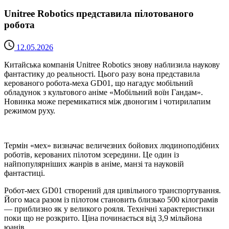
Unitree Robotics представила пілотованого
робота
12.05.2026
Китайська компанія Unitree Robotics знову наблизила наукову
фантастику до реальності. Цього разу вона представила
керованого робота-меха GD01, що нагадує мобільний
обладунок з культового аніме «Мобільний воїн Гандам».
Новинка може перемикатися між двоногим і чотирилапим
режимом руху.
Термін «мех» визначає величезних бойових людиноподібних
роботів, керованих пілотом зсередини. Це один із
найпопулярніших жанрів в аніме, манзі та науковій
фантастиці.
Робот-мех GD01 створений для цивільного транспортування.
Його маса разом із пілотом становить близько 500 кілограмів
— приблизно як у великого рояля. Технічні характеристики
поки що не розкрито. Ціна починається від 3,9 мільйона
юанів.