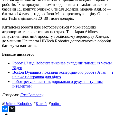
роботів. Їхня продукція помітно дешевша за західні аналоги:
базовий R1 коштує близько 6 тисяч доларів, модель AgiBot —
близько 14 тисяч, тоді як Ілон Маск прогнозував ціну Optimus
від Tesla в діапазоні 20–30 тисяч доларів.
Китайські роботи вже застосовуються у міжнародних
аеропортах та логістичних центрах. Так, Japan Airlines
запустила пілотний проєкт у токійському аеропорту Ханеда,
де машини Unitree та UBTech Robotics допомагають в обробці
багажу та вантажів.
Більше цікавого:
Робот L7 від Robotera виконав складний танець із мечем.
Відео
Boston Dynamics показали комерційного робота Atlas — і
це вже не іграшка для відео
Робот-регулювальник дорожнього руху зі штучним
інтелектом
Джерело:
FastCompany
#
Unitree Robotics
#
Китай
#
робот