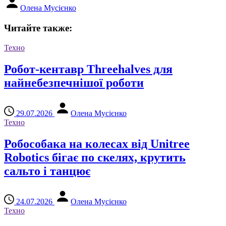
Олена Мусієнко
Читайте также:
Техно
Робот-кентавр Threehalves для
найнебезпечнішої роботи
29.07.2026
Олена Мусієнко
Техно
Робособака на колесах від Unitree
Robotics бігає по скелях, крутить
сальто і танцює
24.07.2026
Олена Мусієнко
Техно