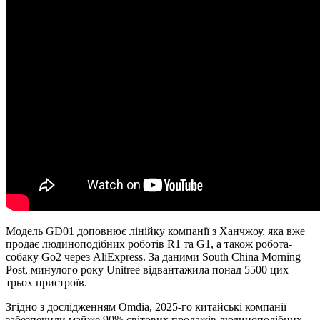
Модель GD01 доповнює лінійку компанії з Ханчжоу, яка вже
продає людиноподібних роботів R1 та G1, а також робота-
собаку Go2 через AliExpress. За даними South China Morning
Post, минулого року Unitree відвантажила понад 5500 цих
трьох пристроїв.
Згідно з дослідженням Omdia, 2025-го китайські компанії
забезпечили майже 90% світових продажів людиноподібних