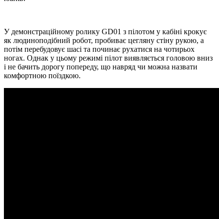
У демонстраційному ролику GD01 з пілотом у кабіні крокує
як людиноподібний робот, пробиває цегляну стіну рукою, а
потім перебудовує шасі та починає рухатися на чотирьох
ногах. Однак у цьому режимі пілот виявляється головою вниз
і не бачить дорогу попереду, що навряд чи можна назвати
комфортною поїздкою.