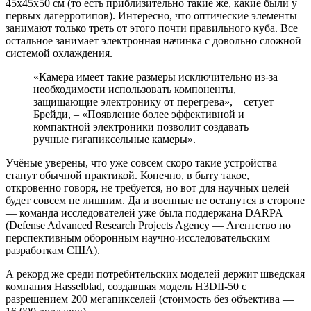
45х45х50 см (то есть приблизительно такие же, какие были у
первых дагерротипов). Интересно, что оптические элементы
занимают только треть от этого почти правильного куба. Все
остальное занимает электронная начинка с довольно сложной
системой охлаждения.
«Камера имеет такие размеры исключительно из-за
необходимости использовать компоненты,
защищающие электронику от перегрева», – сетует
Брейди, – «Появление более эффективной и
компактной электроники позволит создавать
ручные гигапиксельные камеры».
Учёные уверены, что уже совсем скоро такие устройства
станут обычной практикой. Конечно, в быту такое,
откровенно говоря, не требуется, но вот для научных целей
будет совсем не лишним. Да и военные не останутся в стороне
— команда исследователей уже была поддержана DARPA
(Defense Advanced Research Projects Agency — Агентство по
перспективным оборонным научно-исследовательским
разработкам США).
А рекорд же среди потребительских моделей держит шведская
компания Hasselblad, создавшая модель H3DII-50 с
разрешением 200 мегапикселей (стоимость без объектива —