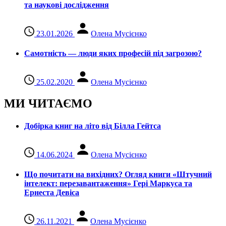
та наукові дослідження
23.01.2026
Олена Мусієнко
Самотність — люди яких професій під загрозою?
25.02.2020
Олена Мусієнко
МИ ЧИТАЄМО
Добірка книг на літо від Білла Гейтса
14.06.2024
Олена Мусієнко
Що почитати на вихідних? Огляд книги «Штучний
інтелект: перезавантаження» Гері Маркуса та
Ернеста Девіса
26.11.2021
Олена Мусієнко