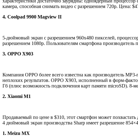
характеристики достаточно заурядны: одноядерный процессор с
камера, способная снимать видео с разрешением 720р. Цена: $4
4. Coolpad 9900 Magview II
5-дюймовый экран с разрешением 960х480 пикселей, процессор 
разрешением 1080р. Пользователям смартфона производитель пр
3. OPPO X903
Компания OPPO более всего известна как производитель MP3-пл
неплохих результатов. OPPO X903, исполненный в форм-фактор
Гб (плюс возможность подключения карт памяти microSD). 8-ме
2. Xiaomi M1
Продаваемый по цене в $310, этот смартфон может похвастать 
4 дюймовый экран производства Sharp имеет разрешение 854×4
1. Meizu MX