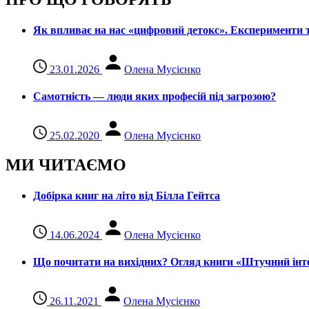
Як впливає на нас «цифровий детокс». Експерименти т
23.01.2026
Олена Мусієнко
Самотність — люди яких професій під загрозою?
25.02.2020
Олена Мусієнко
МИ ЧИТАЄМО
Добірка книг на літо від Білла Гейтса
14.06.2024
Олена Мусієнко
Що почитати на вихідних? Огляд книги «Штучний інте
26.11.2021
Олена Мусієнко