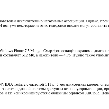
ователей исключительно негативные ассоциации. Однако, произ
И вот уже некоторые из этих телефонов вполне могут составит
indows Phone 7.5 Mango. Смартфон оснащён экраном с диагонал
и составляет 512 Мб, а накопителя — 4 Гб. Нужно также упомян
VIDIA Tegra 2 с частотой 1 ГГц, 5-мегапиксельная камера, опер
ользователю данной системы доступны все популярные опции, вро
в и т.п.) синхронизируются с облачным сервисом AliCloud. Цена