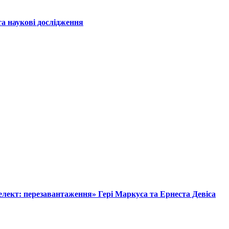
а наукові дослідження
лект: перезавантаження» Гері Маркуса та Ернеста Девіса