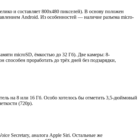
лико и составляет 800х480 пикселей). В основу положен
равлением Android. Из особенностей — наличие разъема micro-
мяти microSD, ёмкостью до 32 Гб). Две камеры: 8-
н способен проработать до трёх дней без подзарядки,
тель на 8 или 16 Гб. Особо хотелось бы отметить 3,5-дюймовый
еткости (720p).
ce Secretary, аналога Apple Siri. Остальные же