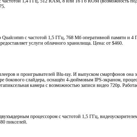
 частотой 1,4 ГГц, 512 RAM, 8 или 16 Гб ROM (возможность под
75.
Qualcomm с частотой 1,5 ГГц, 768 Мб оперативной памяти и 4 Г
едоставляет услуги облачного хранилища. Цена: от $460.
ееров и проигрывателей Blu-ray. И выпуском смартфонов она за
е бокового слайдера, оснащён 4-дюймовым IPS-экраном, процесс
гапиксельная камера с возможностью записи видео 720p. Работае
двухъядерным процессором с частотой 1,5 ГГц, видеоускорителем
80 пикселей.