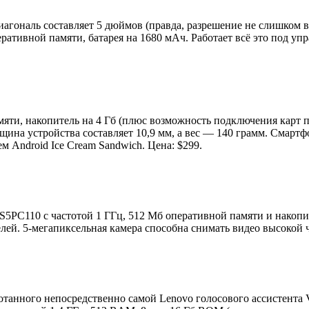
гональ составляет 5 дюймов (правда, разрешение не слишком ве
ративной памяти, батарея на 1680 мАч. Работает всё это под уп
яти, накопитель на 4 Гб (плюс возможность подключения карт па
ина устройства составляет 10,9 мм, а вес — 140 грамм. Смартфо
м Android Ice Cream Sandwich. Цена: $299.
S5PC110 с частотой 1 ГГц, 512 Мб оперативной памяти и накопи
ей. 5-мегапиксельная камера способна снимать видео высокой ч
анного непосредственно самой Lenovo голосового ассистента Voi