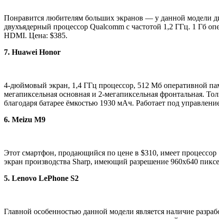
Понравится любителям больших экранов — у данной модели диа
двухъядерный процессор Qualcomm с частотой 1,2 ГГц. 1 Гб опе
HDMI. Цена: $385.
7. Huawei Honor
4-дюймовый экран, 1,4 ГГц процессор, 512 Мб оперативной пам
мегапиксельная основная и 2-мегапиксельная фронтальная. Толщ
благодаря батарее ёмкостью 1930 мАч. Работает под управление
6. Meizu M9
Этот смартфон, продающийся по цене в $310, имеет процессор 
экран производства Sharp, имеющий разрешение 960х640 пиксел
5. Lenovo LePhone S2
Главной особенностью данной модели является наличие разработ