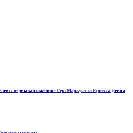
лект: перезавантаження» Гері Маркуса та Ернеста Девіса