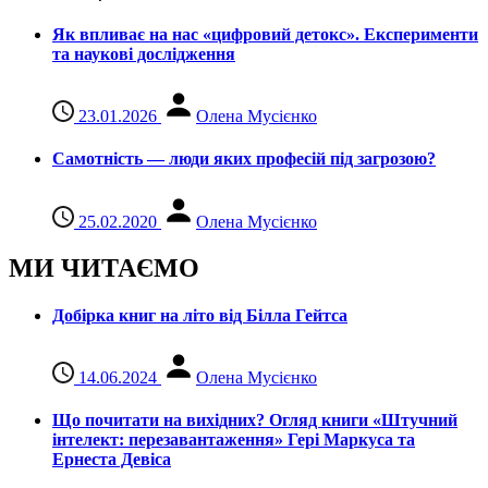
Як впливає на нас «цифровий детокс». Експерименти
та наукові дослідження
23.01.2026
Олена Мусієнко
Самотність — люди яких професій під загрозою?
25.02.2020
Олена Мусієнко
МИ ЧИТАЄМО
Добірка книг на літо від Білла Гейтса
14.06.2024
Олена Мусієнко
Що почитати на вихідних? Огляд книги «Штучний
інтелект: перезавантаження» Гері Маркуса та
Ернеста Девіса