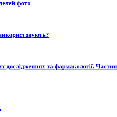
делей фото
 використовують?
их дослідженнях та фармакології. Частин
ы