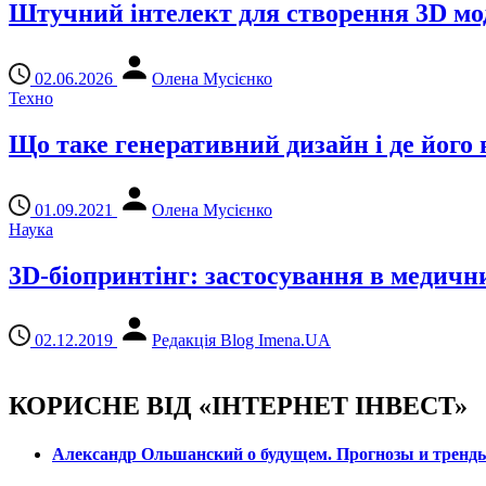
Штучний інтелект для створення 3D мо
02.06.2026
Олена Мусієнко
Техно
Що таке генеративний дизайн і де його
01.09.2021
Олена Мусієнко
Наука
3D-біопринтінг: застосування в медичн
02.12.2019
Редакція Blog Imena.UA
КОРИСНЕ ВІД «ІНТЕРНЕТ ІНВЕСТ»
Александр Ольшанский о будущем. Прогнозы и тренд