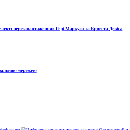
лект: перезавантаження» Гері Маркуса та Ернеста Девіса
обальною мережею