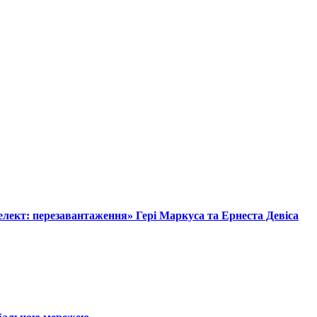
лект: перезавантаження» Гері Маркуса та Ернеста Девіса