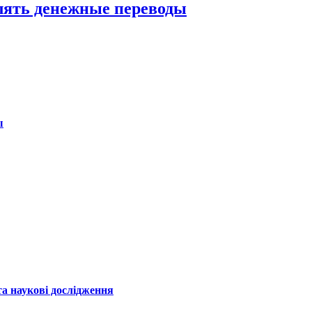
лять денежные переводы
ы
а наукові дослідження