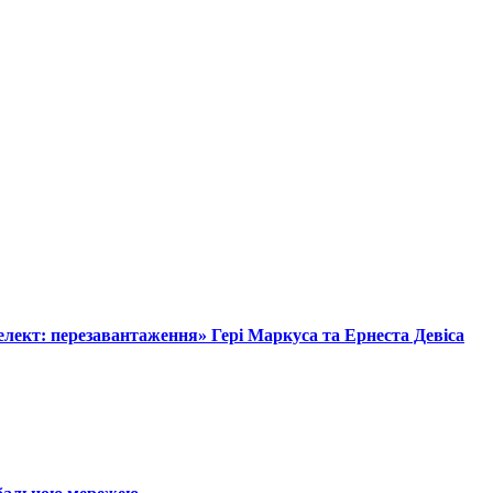
лект: перезавантаження» Гері Маркуса та Ернеста Девіса