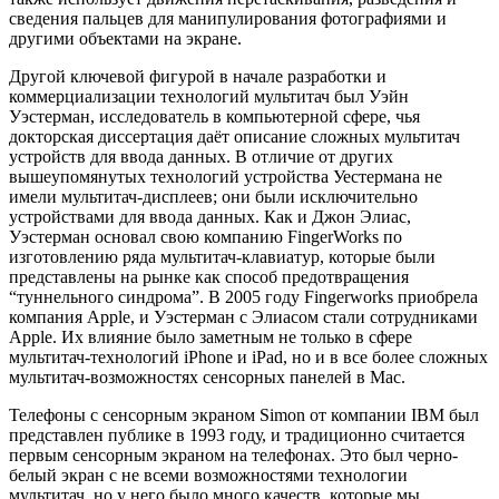
сведения пальцев для манипулирования фотографиями и
другими объектами на экране.
Другой ключевой фигурой в начале разработки и
коммерциализации технологий мультитач был Уэйн
Уэстерман, исследователь в компьютерной сфере, чья
докторская диссертация даёт описание сложных мультитач
устройств для ввода данных. В отличие от других
вышеупомянутых технологий устройства Уестермана не
имели мультитач-дисплеев; они были исключительно
устройствами для ввода данных. Как и Джон Элиас,
Уэстерман основал свою компанию FingerWorks по
изготовлению ряда мультитач-клавиатур, которые были
представлены на рынке как способ предотвращения
“туннельного синдрома”. В 2005 году Fingerworks приобрела
компания Apple, и Уэстерман с Элиасом стали сотрудниками
Apple. Их влияние было заметным не только в сфере
мультитач-технологий iPhone и iPad, но и в все более сложных
мультитач-возможностях сенсорных панелей в Mac.
Телефоны с сенсорным экраном Simon от компании IBM был
представлен публике в 1993 году, и традиционно считается
первым сенсорным экраном на телефонах. Это был черно-
белый экран с не всеми возможностями технологии
мультитач, но у него было много качеств, которые мы