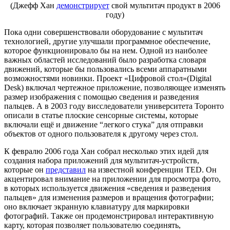
(Джефф Хан
демонстрирует
свой мультитач продукт в 2006
году)
Пока одни совершенствовали оборудование с мультитач
технологией, другие улучшали программное обеспечение,
которое функционировало бы на нем. Одной из наиболее
важных областей исследований было разработка словаря
движений, которые бы пользовались всеми аппаратными
возможностями новинки. Проект «Цифровой стол»(Digital
Desk) включал чертежное приложение, позволяющее изменять
размер изображения с помощью сведения и разведения
пальцев. А в 2003 году висследователи университета Торонто
описали в статье плоские сенсорные системы, которые
включали ещё и движение “легкого стука” для отправки
объектов от одного пользователя к другому через стол.
К февралю 2006 года Хан собрал несколько этих идей для
создания набора приложений для мультитач-устройств,
которые он
представил
на известной конференции TED. Он
акцентировал внимание на приложении для просмотра фото,
в которых используется движения «сведения и разведения
пальцев» для изменения размеров и вращения фотографии;
оно включает экранную клавиатуру для маркировки
фотографий. Также он продемонстрировал интерактивную
карту, которая позволяет пользователю соединять,