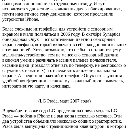
пальцами в дополнение к отдельному отводу. И тут
используется движение «скольжения для разблокирования»,
почти идентичное тому движению, которое прославили
устройства iPhone.
Более сложные интерфейсы для устройств с сенсорным
экраном начали появляться в 2006 году. В октябре Synaptics
обнародовал Onyx – испытательный цветной сенсорный
экран телефона, который включает в себя ряд дополнительных
возможностей. Хотя, возможно, это не было по-настоящему
мультитач-устройство, тем не менее его сенсорный датчик
включал умение различать касания пальцев пользователя,
касание щеки (позволяя отвечать по телефону, не беспокоясь о
случайных нажатиях) и отслеживать движения пальца на
экране. А среди приложений в телефоне Onyx есть функция
удобной конференции, а также музыкальный проигрыватель,
интерактивную карту и календарь.
(LG Prada, март 2007 года)
В декабре того же года LG представила новую модель LG
Prada — победив iPhone на рынке за несколько месяцев. Эти
два устройства объединяло несколько общих характеристик.
Prada была выпущена с традиционной клавиатурой, в которой