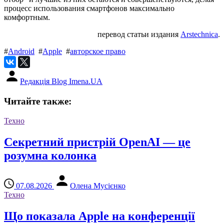
процесс использования смартфонов максимально
комфортным.
перевод статьи издания
Arstechnica
.
#
Android
#
Apple
#
авторское право
Редакція Blog Imena.UA
Читайте также:
Техно
Секретний пристрій OpenAI — це
розумна колонка
07.08.2026
Олена Мусієнко
Техно
Що показала Apple на конференції