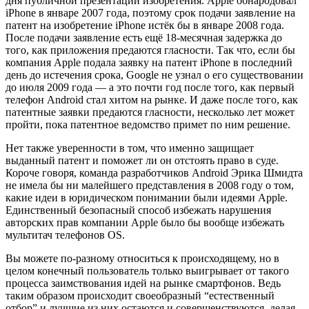
дня публичной презентации изобретения. Apple обнародовал
iPhone в январе 2007 года, поэтому срок подачи заявление на
патент на изобретение iPhone истёк бы в январе 2008 года.
После подачи заявление есть ещё 18-месячная задержка до
того, как приложения предаются гласности. Так что, если бы
компания Apple подала заявку на патент iPhone в последний
день до истечения срока, Google не узнал о его существовании
до июля 2009 года — а это почти год после того, как первый
телефон Android стал хитом на рынке. И даже после того, как
патентные заявки предаются гласности, несколько лет может
пройти, пока патентное ведомство примет по ним решение.
Нет также уверенности в том, что именно защищает
выданный патент и поможет ли он отстоять право в суде.
Короче говоря, команда разработчиков Android Эрика Шмидта
не имела бы ни малейшего представления в 2008 году о том,
какие идеи в юридическом понимании были идеями Apple.
Единственный безопасный способ избежать нарушения
авторских прав компании Apple было бы вообще избежать
мультитач телефонов OS.
Вы можете по-разному относиться к происходящему, но в
целом конечный пользователь только выигрывает от такого
процесса заимствования идей на рынке смартфонов. Ведь
таким образом происходит своеобразный “естественный
отбор” и лучшие из них остаются и совершенствуются, делая