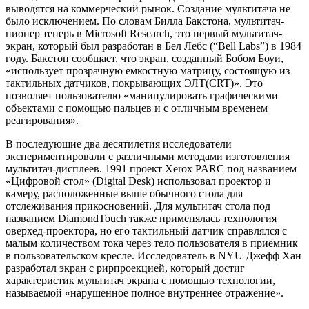
выводятся на коммерческий рынок. Создание мультитача не
было исключением. По словам Билла Бакстона, мультитач-
пионер теперь в Microsoft Research, это первый мультитач-
экран, который был разработан в Бел Лебс (“Bell Labs”) в 1984
году. Бакстон сообщает, что экран, созданный Бобом Боуи,
«использует прозрачную емкостную матрицу, состоящую из
тактильных датчиков, покрывающих ЭЛТ(CRT)». Это
позволяет пользователю «манипулировать графическими
объектами с помощью пальцев и с отличным временем
реагирования».
В последующие два десятилетия исследователи
экспериментировали с различными методами изготовления
мультитач-дисплеев. 1991 проект Xerox PARC под названием
«Цифровой стол» (Digital Desk) использовал проектор и
камеру, расположенные выше обычного стола для
отслеживания прикосновений. Для мультитач стола под
названием DiamondTouch также применялась технология
оверхед-проектора, но его тактильный датчик справлялся с
малым количеством тока через тело пользователя в приемник
в пользовательском кресле. Исследователь в NYU Джефф Хан
разработал экран с рирпроекцией, который достиг
характеристик мультитач экрана с помощью технологии,
называемой «нарушенное полное внутреннее отражение».