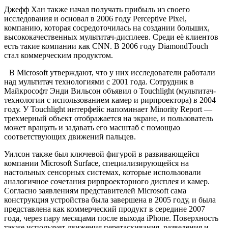
Джефф Хан также начал получать прибыль из своего
исследования и основал в 2006 году Perceptive Pixel,
компанию, которая сосредоточилась на создании больших,
высококачественных мультитач-дисплеев. Среди её клиентов
есть такие компании как CNN. В 2006 году DiamondTouch
стал коммерческим продуктом.
В Microsoft утверждают, что у них исследователи работали
над мультитач технологиями с 2001 года. Сотрудник в
Майкрософт Энди Вильсон объявил о Touchlight (мультитач-
технологии с использованием камер и рирпроектора) в 2004
году. У Touchlight интерфейс напоминает Minority Report —
трехмерный объект отображается на экране, и пользователь
может вращать и задавать его масштаб с помощью
соответствующих движений пальцев.
Уилсон также был ключевой фигурой в развивающейся
компании Microsoft Surface, специализирующейся на
настольных сенсорных системах, которые использовали
аналогичное сочетания рирпроекторного дисплея и камер.
Согласно заявлениям представителей Microsoft сама
конструкция устройства была завершена в 2005 году, и была
представлена как коммерческий продукт в середине 2007
года, через пару месяцами после выхода iPhone. Поверхность
также использует движения перетаскивания, разведения и