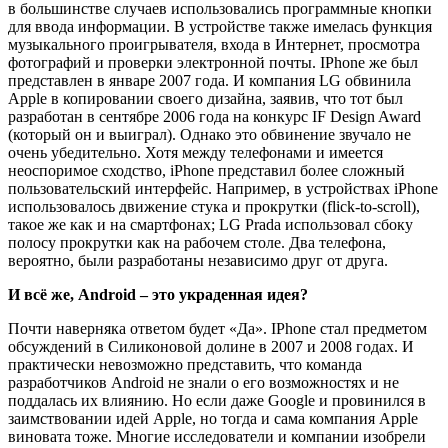
в большинстве случаев использовались программные кнопки
для ввода информации. В устройстве также имелась функция
музыкального проигрывателя, входа в Интернет, просмотра
фотографий и проверки электронной почты. IPhone же был
представлен в январе 2007 года. И компания LG обвинила
Apple в копировании своего дизайна, заявив, что тот был
разработан в сентябре 2006 года на конкурс IF Design Award
(который он и выиграл). Однако это обвинение звучало не
очень убедительно. Хотя между телефонами и имеется
неоспоримое сходство, iPhone представил более сложный
пользовательский интерфейс. Например, в устройствах iPhone
использовалось движение стука и прокрутки (flick-to-scroll),
такое же как и на смартфонах; LG Prada использовал сбоку
полосу прокрутки как на рабочем столе. Два телефона,
вероятно, были разработаны независимо друг от друга.
И всё же, Android – это украденная идея?
Почти наверняка ответом будет «Да». IPhone стал предметом
обсуждений в Силиконовой долине в 2007 и 2008 годах. И
практически невозможно представить, что команда
разработчиков Android не знали о его возможностях и не
поддалась их влиянию. Но если даже Google и провинился в
заимствовании идей Apple, но тогда и сама компания Apple
виновата тоже. Многие исследователи и компании изобрели