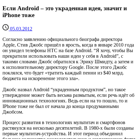
Если Android – это украденная идея, значит и
iPhone тоже
05.03.2012
Согласно заявлению официального биографа директора
Apple, Стив Джобс пришёл в ярость, когда в январе 2010 года
он увидел телефоны HTC на базе Android. “Я хочу, чтобы Вы
прекратили использовать наши идеи у себя в Android”, с
такими словами Джобс обратился к Эрику Шмидту, а затем и
к исполнительному директору Google. После этого Джобс
поклялся, что будет «тратить каждый пенни из $40 млрд.
бюджета на искоренение этого зла».
Джобс назвал Android “украденным продуктом”, но такое
утверждение может быть весьма размытым, если речь идёт об
инновационных технологиях. Ведь если на то пошло, то и
IPhone тоже не был от начала до конца продуманными
Джобсом.
Процесс развития в технологиях мультитач и смартфонов
растянулся на несколько десятилетий. В 1980-х были созданы
первые мультитач-устройства. И этот период объединил