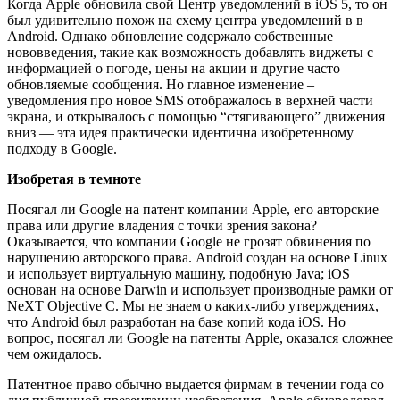
Когда Apple обновила свой Центр уведомлений в iOS 5, то он
был удивительно похож на схему центра уведомлений в в
Android. Однако обновление содержало собственные
нововведения, такие как возможность добавлять виджеты с
информацией о погоде, цены на акции и другие часто
обновляемые сообщения. Но главное изменение –
уведомления про новое SMS отображалось в верхней части
экрана, и открывалось с помощью “стягивающего” движения
вниз — эта идея практически идентична изобретенному
подходу в Google.
Изобретая в темноте
Посягал ли Google на патент компании Apple, его авторские
права или другие владения с точки зрения закона?
Оказывается, что компании Google не грозят обвинения по
нарушению авторского права. Android создан на основе Linux
и использует виртуальную машину, подобную Java; iOS
основан на основе Darwin и использует производные рамки от
NeXT Objective C. Мы не знаем о каких-либо утверждениях,
что Android был разработан на базе копий кода iOS. Но
вопрос, посягал ли Google на патенты Apple, оказался сложнее
чем ожидалось.
Патентное право обычно выдается фирмам в течении года со