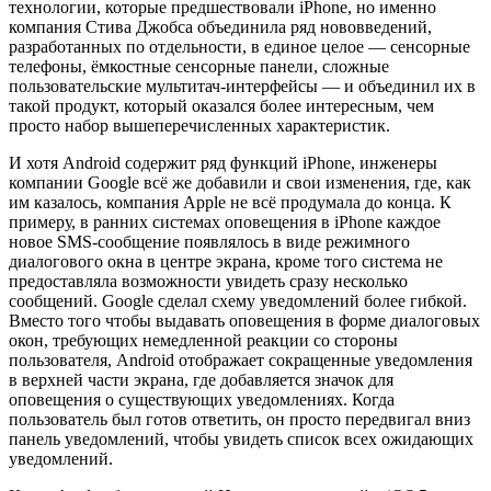
технологии, которые предшествовали iPhone, но именно
компания Стива Джобса объединила ряд нововведений,
разработанных по отдельности, в единое целое — сенсорные
телефоны, ёмкостные сенсорные панели, сложные
пользовательские мультитач-интерфейсы — и объединил их в
такой продукт, который оказался более интересным, чем
просто набор вышеперечисленных характеристик.
И хотя Android содержит ряд функций iPhone, инженеры
компании Google всё же добавили и свои изменения, где, как
им казалось, компания Apple не всё продумала до конца. К
примеру, в ранних системах оповещения в iPhone каждое
новое SMS-сообщение появлялось в виде режимного
диалогового окна в центре экрана, кроме того система не
предоставляла возможности увидеть сразу несколько
сообщений. Google сделал схему уведомлений более гибкой.
Вместо того чтобы выдавать оповещения в форме диалоговых
окон, требующих немедленной реакции со стороны
пользователя, Android отображает сокращенные уведомления
в верхней части экрана, где добавляется значок для
оповещения о существующих уведомлениях. Когда
пользователь был готов ответить, он просто передвигал вниз
панель уведомлений, чтобы увидеть список всех ожидающих
уведомлений.