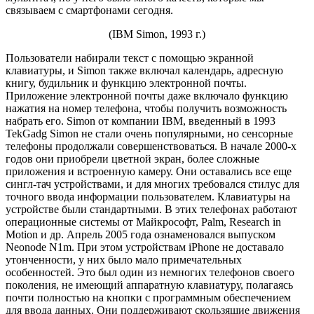
связываем с смартфонами сегодня.
(IBM Simon, 1993 г.)
Пользователи набирали текст с помощью экранной
клавиатуры, и Simon также включал календарь, адресную
книгу, будильник и функцию электронной почты.
Приложение электронной почты даже включало функцию
нажатия на номер телефона, чтобы получить возможность
набрать его. Simon от компании IBM, введенный в 1993
TekGadg Simon не стали очень популярными, но сенсорные
телефоны продолжали совершенствоваться. В начале 2000-х
годов они приобрели цветной экран, более сложные
приложения и встроенную камеру. Они оставались все еще
сингл-тач устройствами, и для многих требовался стилус для
точного ввода информации пользователем. Клавиатуры на
устройстве были стандартными. В этих телефонах работают
операционные системы от Майкрософт, Palm, Research in
Motion и др. Апрель 2005 года ознаменовался выпуском
Neonode N1m. При этом устройствам iPhone не доставало
утонченности, у них было мало примечательных
особенностей. Это был один из немногих телефонов своего
поколения, не имеющий аппаратную клавиатуру, полагаясь
почти полностью на кнопки с программным обеспечением
для ввода данных. Они поддерживают скользящие движения