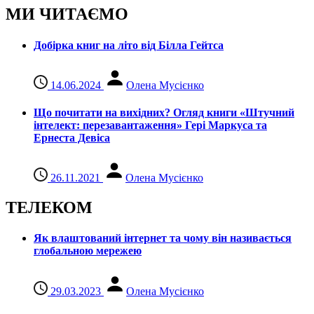
МИ ЧИТАЄМО
Добірка книг на літо від Білла Гейтса
14.06.2024
Олена Мусієнко
Що почитати на вихідних? Огляд книги «Штучний
інтелект: перезавантаження» Гері Маркуса та
Ернеста Девіса
26.11.2021
Олена Мусієнко
ТЕЛЕКОМ
Як влаштований інтернет та чому він називається
глобальною мережею
29.03.2023
Олена Мусієнко