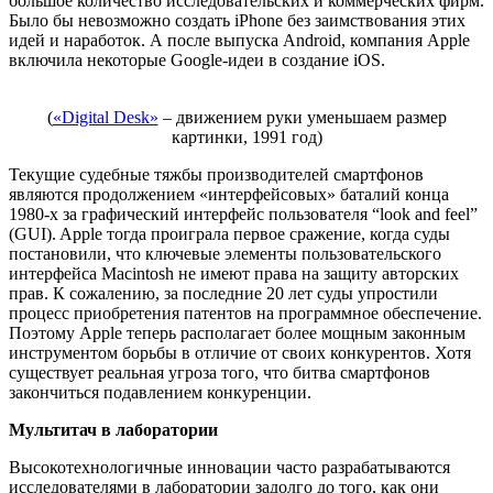
большое количество исследовательских и коммерческих фирм.
Было бы невозможно создать iPhone без заимствования этих
идей и наработок. А после выпуска Android, компания Apple
включила некоторые Google-идеи в создание iOS.
(
«Digital Desk»
– движением руки уменьшаем размер
картинки, 1991 год)
Текущие судебные тяжбы производителей смартфонов
являются продолжением «интерфейсовых» баталий конца
1980-х за графический интерфейс пользователя “look and feel”
(GUI). Apple тогда проиграла первое сражение, когда суды
постановили, что ключевые элементы пользовательского
интерфейса Macintosh не имеют права на защиту авторских
прав. К сожалению, за последние 20 лет суды упростили
процесс приобретения патентов на программное обеспечение.
Поэтому Apple теперь располагает более мощным законным
инструментом борьбы в отличие от своих конкурентов. Хотя
существует реальная угроза того, что битва смартфонов
закончиться подавлением конкуренции.
Мультитач в лаборатории
Высокотехнологичные инновации часто разрабатываются
исследователями в лаборатории задолго до того, как они