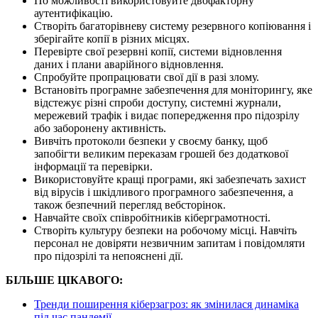
По можливості використовуйте двофакторну
аутентифікацію.
Створіть багаторівневу систему резервного копіювання і
зберігайте копії в різних місцях.
Перевірте свої резервні копії, системи відновлення
даних і плани аварійного відновлення.
Спробуйте пропрацювати свої дії в разі злому.
Встановіть програмне забезпечення для моніторингу, яке
відстежує різні спроби доступу, системні журнали,
мережевий трафік і видає попередження про підозрілу
або заборонену активність.
Вивчіть протоколи безпеки у своєму банку, щоб
запобігти великим переказам грошей без додаткової
інформації та перевірки.
Використовуйте кращі програми, які забезпечать захист
від вірусів і шкідливого програмного забезпечення, а
також безпечний перегляд вебсторінок.
Навчайте своїх співробітників кіберграмотності.
Створіть культуру безпеки на робочому місці. Навчіть
персонал не довіряти незвичним запитам і повідомляти
про підозрілі та непояснені дії.
БІЛЬШЕ ЦІКАВОГО:
Тренди поширення кіберзагроз: як змінилася динаміка
під час пандемії