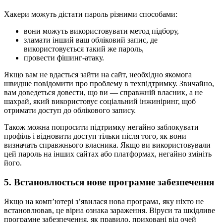
Хакери можуть дістати пароль різними способами:
вони можуть використовувати метод підбору,
зламати інший ваш обліковий запис, де
використовується такий же пароль,
провести фішинг-атаку.
Якщо вам не вдається зайти на сайт, необхідно якомога
швидше повідомити про проблему в техпідтримку. Звичайно,
вам доведеться довести, що ви — справжній власник, а не
шахрай, який використовує соціальний інжиніринг, щоб
отримати доступ до облікового запису.
Також можна попросити підтримку негайно заблокувати
профіль і відновити доступ тільки після того, як вони
визначать справжнього власника. Якщо ви використовували
цей пароль на інших сайтах або платформах, негайно змініть
його.
5. Встановлюється нове програмне забезпечення
Якщо на комп’ютері з’явилася нова програма, яку ніхто не
встановлював, це вірна ознака зараження. Віруси та шкідливе
програмне забезпечення, як правило, приховані від очей