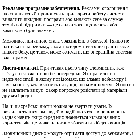
Рекламне програмне забезпечення.
Рекламні оголошення,
що спливають й пропонують прискорити роботу системи,
видалити шкідливі програми або видають себе за службу
технічної підтримки — це ознака того, що мережа або
комп’ютер були зламані.
Можливо, причиною стала уразливість в браузері, і якщо не
натискати на рекламу, з комп’ютером нічого не трапиться. З
іншого боку, це також може означати, що операційна система
вже заражена.
Листи-вимагачі.
При атаках цього типу зловмисник теж
зв’язується з жертвою безпосередньо. Як правило, він
надсилає email, в якому повідомляє, що зламав вебкамеру і
зняв користувача в якийсь ситуації, що компрометує. Якщо він
не заплатить викуп, хакер погрожує розіслати ці матеріали
друзям і родині.
На ці шахрайські листи можна не звертати уваги. Їх
розсилають тисячам людей в надії, що хтось в це повірить.
Однак навіть якщо серед них знайдеться кілька наївних
користувачів, це може непогано збагатити кіберзлочинців.
Зловмисники дійсно можуть отримати доступ до вебкамери, і