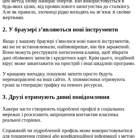
цей метод злому набирає обертів. Він використовується в
будь-яких цілях, від промислового шпигунства до сталкінгу.
Але як правило, злочинці рідко виходять на зв’язок зі своїми
жертвами.
2. У браузері з’являються нові інструменти
Якщо у вашому браузері з’явилися нові панелі інструментів,
які ви не встановлювали, найімовірніше, він був заражений.
Вони можуть реєструвати натиснення клавіш, щоб збирати
дані облікових записів і кредитних карт. Крім цього, подібний
вірус може завантажити на пристрій і інші шкідливі програми.
У кращому випадку, пошукові запити просто будуть
перенаправлені на інші сайти. А зловмисники отримують
гроші за генерацію трафіку на певних ресурсах.
3. Друзі отримують дивні повідомлення
Хакери часто створюють підроблені профілі в соціальних
мережах і розсилають запрошення контактам власника
реальної сторінки.
Справжній чи підроблений профіль може використовуватися
для поширення спірної або конфіденційної інформації з метою