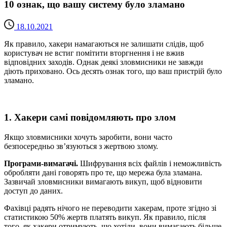
10 ознак, що вашу систему було зламано
18.10.2021
Як правило, хакери намагаються не залишати слідів, щоб
користувач не встиг помітити вторгнення і не вжив
відповідних заходів. Однак деякі зловмисники не завжди
діють приховано. Ось десять ознак того, що ваш пристрій було
зламано.
1. Хакери самі повідомляють про злом
Якщо зловмисники хочуть заробити, вони часто
безпосередньо зв’язуються з жертвою злому.
Програми-вимагачі.
Шифрування всіх файлів і неможливість
обробляти дані говорять про те, що мережа була зламана.
Зазвичай зловмисники вимагають викуп, щоб відновити
доступ до даних.
Фахівці радять нічого не переводити хакерам, проте згідно зі
статистикою 50% жертв платять викуп. Як правило, після
того, як хакери отримують, що хотіли, вони вимагають більше