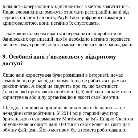
Більшість кіберзлочинів здійснюються з метою збагатитися.
Якщо зловмисники зможуть отримати реєстраційні дані від
сервісів онлайн-банкінгу, PayPal або цифрового гаманця з
криптовалютою, вони негайно їх спустошать.
Також якщо хакерам вдасться переконати співробітників
банківських організацій, що їм необхідно негайно перевести
велику суму грошей, жертва може позбутися всіх заощаджень.
9. Особисті дані з’являються у відкритому
доступі
Якщо дані користувача були розміщені в інтернеті, немає
сумнівів, що це наслідки злому. Іноді це робиться в рамках
доксінг-атак. А іноді це свідчить про те, що хактивісти
(хакери, які просувають політичні ідеї) вибрали конкретного
користувача або цілу організацію в якості своєї жертви.
Ще одна поширена причина великих витоків даних — це
ненадійні співробітники. У 2014 році старший аудитор
британського супермаркету Morrisons, на ім’я Ендрю Скелтон
опублікував особисті дані 100 тисяч своїх колег на сайті для
обміну файлами. Його мотивом була помста роботодавцю.