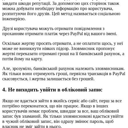
завдати шкоди репутації. За допомогою цих сторінок також
можна добувати необхідну інформацію про користувача,
розпитуючи його друзів. Цей метод називається соціальною
інженерією.
Друзі користувача можуть отримати повідомлення з
проханням отримати платіж через PayPal від вашого імені.
Оскільки жертву просять отримати, а не оплатити щось, у неї
може не виникнути ніяких підозр. Зловмисник пропонує
жертві переказати отримані гроші на її банківський рахунок, а
потім йому на карту.
Але, зрозуміло, банківський рахунок належить зловмисникам.
Як тільки вони отримують гроші, первісна транзакція в PayPal
скасовується, і жертва залишається без грошей.
4. Не виходить увійти в обліковий запис
Якщо не вдається зайти в якийсь сервіс або сайт, перш за все
потрібно переконатися, що він працює. Якщо в інших
користувачів немає проблем, швидше за все, ваш обліковий
запис був зламаний. Як тільки зловмисникові вдається увійти
в чужий обліковий запис, він одразу змінює пароль, щоб
власник не зміг зайти в нього.