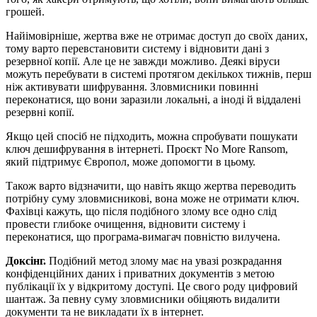
грошей.
Найімовірніше, жертва вже не отримає доступ до своїх даних,
тому варто перевстановити систему і відновити дані з
резервної копії. Але це не завжди можливо. Деякі віруси
можуть перебувати в системі протягом декількох тижнів, перш
ніж активувати шифрування. Зловмисники повинні
переконатися, що вони заразили локальні, а іноді й віддалені
резервні копії.
Якщо цей спосіб не підходить, можна спробувати пошукати
ключ дешифрування в інтернеті. Проєкт No More Ransom,
який підтримує Європол, може допомогти в цьому.
Також варто відзначити, що навіть якщо жертва переводить
потрібну суму зловмисникові, вона може не отримати ключ.
Фахівці кажуть, що після подібного злому все одно слід
провести глибоке очищення, відновити систему і
переконатися, що програма-вимагач повністю вилучена.
Доксінг.
Подібний метод злому має на увазі розкрадання
конфіденційних даних і приватних документів з метою
публікації їх у відкритому доступі. Це свого роду цифровий
шантаж. За певну суму зловмисники обіцяють видалити
документи та не викладати їх в інтернет.