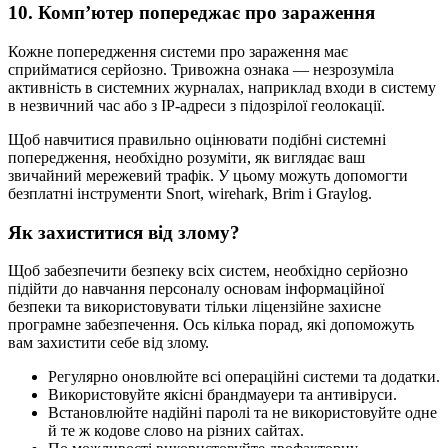
10. Комп’ютер попереджає про зараження
Кожне попередження системи про зараження має
сприйматися серйозно. Тривожна ознака — незрозуміла
активність в системних журналах, наприклад входи в систему
в незвичний час або з IP-адреси з підозрілої геолокації.
Щоб навчитися правильно оцінювати подібні системні
попередження, необхідно розуміти, як виглядає ваш
звичайний мережевий трафік. У цьому можуть допомогти
безплатні інструменти Snort, wirehark, Brim і Graylog.
Як захиститися від злому?
Щоб забезпечити безпеку всіх систем, необхідно серйозно
підійти до навчання персоналу основам інформаційної
безпеки та використовувати тільки ліцензійне захисне
програмне забезпечення. Ось кілька порад, які допоможуть
вам захистити себе від злому.
Регулярно оновлюйте всі операційні системи та додатки.
Використовуйте якісні брандмауери та антивіруси.
Встановлюйте надійні паролі та не використовуйте одне
й те ж кодове слово на різних сайтах.