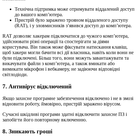
Технічна підтримка може отримувати віддалений доступ
до вашого комп’ютера.
Пристрій було заражено трояном віддаленого доступу
(RAT), і у зловмисників з’явився доступ до комп’ютера.
RAT дозволяє хакерам підключатися до чужого комп’ютера,
здійснювати різні операції та спостерігати за діями
користувача. Він також може фіксувати натискання клавіш,
щоб хакери могли бачити всі дії власника, навіть коли вони не
були підключені. Більш того, вони можуть завантажувати та
викачувати файли з комп’ютера, а також вмикати або
вимикати мікрофон і вебкамеру, не задіюючи відповідні
світлодіоди.
7. Антивірус відключений
Якщо захисне програмне забезпечення відключено і не в змозі
відновити роботу, ймовірно, пристрій заражено вірусом.
Сучасні шкідливі програми здатні відключити захисне ПЗ і
запобігти його повторному включенню.
8. Зникають гроші