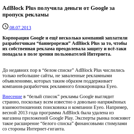
AdBlock Plus получила деньги от Google за
пропуск рекламы
08.07.2013
Корпорация Google и ещё несколько компаний заплатили
разработчикам “баннерорезки” AdBlock Plus за то, чтобы
их собственная реклама преодолевала защиту и всё-таки
попадала в поле зрения пользователей Интернета.
До недавних пор в “белом списке” AdBlock Plus числились
только небольшие сайты, не заваленные рекламными
объявлениями, которых таким образом поддерживает
компания-разработчик рекламного блокировщика Eyeo.
Внесение
в “белый список” рекламы Google выглядит
странно, поскольку всем известно о довольно напряжённых
взаимоотношениях поисковика и компании Eyeo. Например,
весной 2013 года программа AdBlock была удалена из
магазина приложений Google Play. Эксперты рынка поясняют
такое расширение “белого списка” финансовыми стимулами
со стороны Интернет-гиганта.