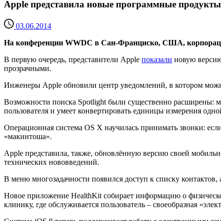
Apple представила новые программные продукты
03.06.2014
На конференции WWDC в Сан-Франциско, США, корпорация 
В первую очередь, представители Apple
показали
новую версию 
прозрачными.
Инженеры Apple обновили центр уведомлений, в котором можн
Возможности поиска Spotlight были существенно расширены: 
пользователя и умеет конвертировать единицы измерения одно
Операционная система OS X научилась принимать звонки: если
«макинтоша».
Apple представила, также, обновлённую версию своей мобильн
технических нововведений.
В меню многозадачности появился доступ к списку контактов
Новое приложение HealthKit собирает информацию о физическом
клинику, где обслуживается пользователь – своеобразная «эле