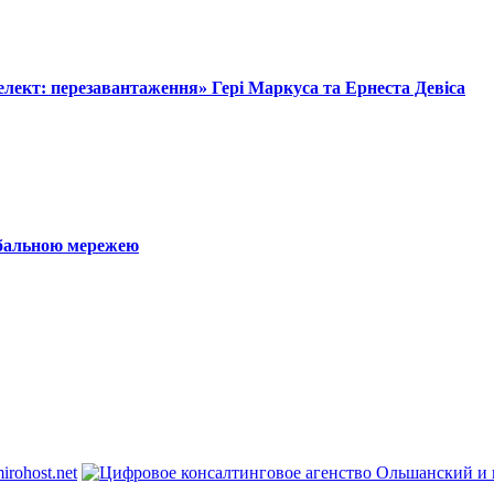
лект: перезавантаження» Гері Маркуса та Ернеста Девіса
обальною мережею