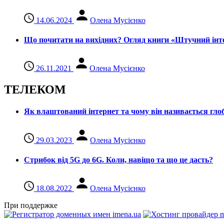
14.06.2024
Олена Мусієнко
Що почитати на вихідних? Огляд книги «Штучний інте
26.11.2021
Олена Мусієнко
ТЕЛЕКОМ
Як влаштований інтернет та чому він називається гл
29.03.2023
Олена Мусієнко
Стрибок від 5G до 6G. Коли, навіщо та що це даcть?
18.08.2022
Олена Мусієнко
При поддержке