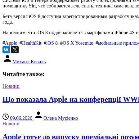
Система iOS 8 теперь поддерживает работу с электронными за
помощнику Siri, что собирается лечь спать, техника сама выкл
Бета-версия iOS 8 доступна зарегистрированным разработчикам
года.
Напомним, что iOS 8 поддерживается смартфонами iPhone 4S и
#
Apple
#
HealthKit
#
iOS 8
#
OS X Yosemite
#
мобильные прило
Михаил Коваль
Читайте также:
Новини
Що показала Apple на конференції WW
09.06.2026
Олена Мусієнко
Новини
Apple готує до випуску преміальні розу