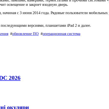
мками, лампами, камерами, термостатами и прочими системами «
ючит освещение и закроет входную дверь.
, начиная с 3 июня 2014 года. Рядовые пользователи мобильных
 последующими версиями, планшетами iPad 2 и далее.
жения
#
обновление ПО
#
операционная система
DC 2026
мні окуляри