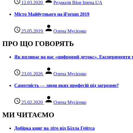
12.03.2020
Редакція Blog Imena.UA
Місто Майбутнього на iForum 2019
25.05.2019
Олена Мусієнко
ПРО ЩО ГОВОРЯТЬ
Як впливає на нас «цифровий детокс». Експерименти т
23.01.2026
Олена Мусієнко
Самотність — люди яких професій під загрозою?
25.02.2020
Олена Мусієнко
МИ ЧИТАЄМО
Добірка книг на літо від Білла Гейтса