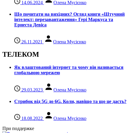
14.06.2024
Олена Мусієнко
Що почитати на вихідних? Огляд книги «Штучний
інтелект: перезавантаження» Гері Маркуса та
Ернеста Девіса
26.11.2021
Олена Мусієнко
ТЕЛЕКОМ
Як влаштований інтернет та чому він називається
глобальною мережею
29.03.2023
Олена Мусієнко
Стрибок від 5G до 6G. Коли, навіщо та що це даcть?
18.08.2022
Олена Мусієнко
При поддержке