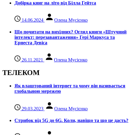
Добірка книг на літо від Білла Гейтса
14.06.2024
Олена Мусієнко
Що почитати на вихідних? Огляд книги «Штучний
інтелект: перезавантаження» Гері Маркуса та
Ернеста Девіса
26.11.2021
Олена Мусієнко
ТЕЛЕКОМ
Як влаштований інтернет та чому він називається
глобальною мережею
29.03.2023
Олена Мусієнко
Стрибок від 5G до 6G. Коли, навіщо та що це даcть?