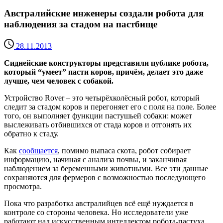
Австралийские инженеры создали робота для
наблюдения за стадом на пастбище
28.11.2013
Сиднейские конструкторы представили публике робота,
который “умеет” пасти коров, причём, делает это даже
лучше, чем человек с собакой.
Устройство Rover – это четырёхколёсный робот, который
следит за стадом коров и перегоняет его с поля на поле. Более
того, он выполняет функции пастушьей собаки: может
выслеживать отбившихся от стада коров и отгонять их
обратно к стаду.
Как
сообщается
, помимо выпаса скота, робот собирает
информацию, начиная с анализа почвы, и заканчивая
наблюдением за беременными животными. Все эти данные
сохраняются для фермеров с возможностью последующего
просмотра.
Пока что разработка австралийцев всё ещё нуждается в
контроле со стороны человека. Но исследователи уже
работают над искусственным интеллектом робота-пастуха,