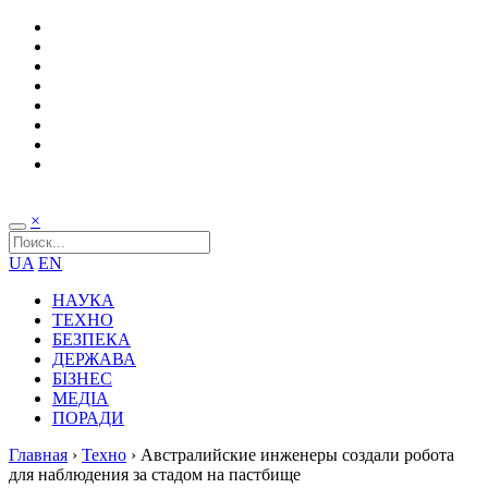
×
UA
EN
НАУКА
ТЕХНО
БЕЗПЕКА
ДЕРЖАВА
БІЗНЕС
МЕДІА
ПОРАДИ
Главная
›
Техно
›
Австралийские инженеры создали робота
для наблюдения за стадом на пастбище