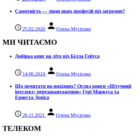
Самотність — люди яких професій під загрозою?
25.02.2020
Олена Мусієнко
МИ ЧИТАЄМО
Добірка книг на літо від Білла Гейтса
14.06.2024
Олена Мусієнко
Що почитати на вихідних? Огляд книги «Штучний
інтелект: перезавантаження» Гері Маркуса та
Ернеста Девіса
26.11.2021
Олена Мусієнко
ТЕЛЕКОМ