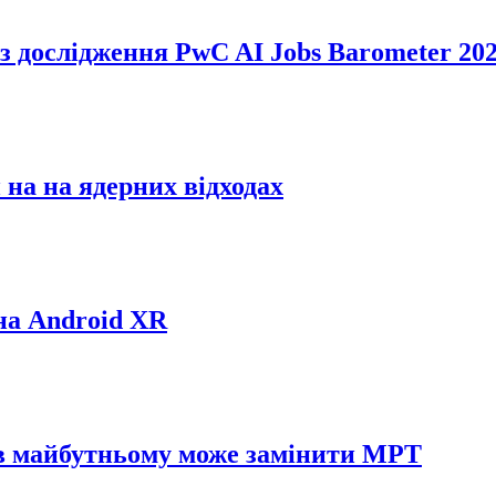
з дослідження PwC AI Jobs Barometer 20
 на на ядерних відходах
на Android XR
й в майбутньому може замінити МРТ