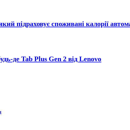
який підраховує споживані калорії авто
дь-де Tab Plus Gen 2 від Lenovo
ы