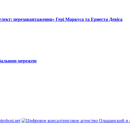
лект: перезавантаження» Гері Маркуса та Ернеста Девіса
обальною мережею