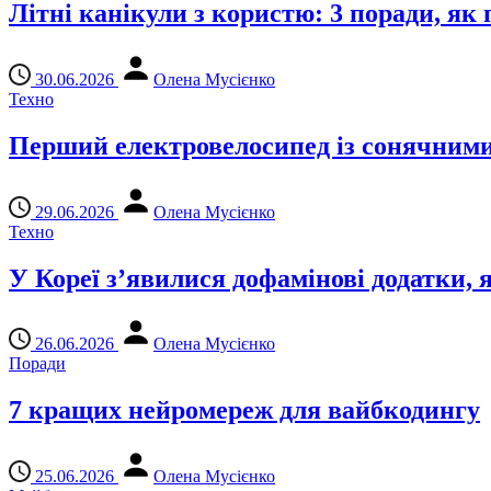
Літні канікули з користю: 3 поради, як
30.06.2026
Олена Мусієнко
Техно
Перший електровелосипед із сонячним
29.06.2026
Олена Мусієнко
Техно
У Кореї з’явилися дофамінові додатки, я
26.06.2026
Олена Мусієнко
Поради
7 кращих нейромереж для вайбкодингу
25.06.2026
Олена Мусієнко