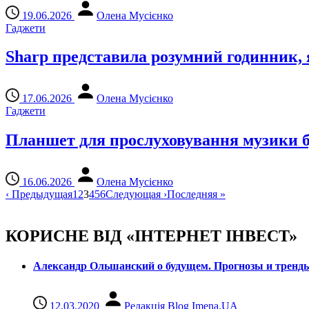
19.06.2026
Олена Мусієнко
Гаджети
Sharp представила розумний годинник, 
17.06.2026
Олена Мусієнко
Гаджети
Планшет для прослуховування музики бу
16.06.2026
Олена Мусієнко
‹
Предыдущая
1
2
3
4
5
6
Следующая
›
Последняя
»
КОРИСНЕ ВІД «ІНТЕРНЕТ ІНВЕСТ»
Александр Ольшанский о будущем. Прогнозы и тренд
12.03.2020
Редакція Blog Imena.UA