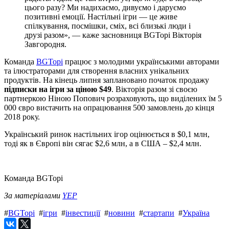
цього разу? Ми надихаємо, дивуємо і даруємо
позитивні емоції. Настільні ігри — це живе
спілкування, посмішки, сміх, всі близькі люди і
друзі разом», — каже засновниця BGTopi Вікторія
Завгородня.
Команда
BGTopi
працює з молодими українськими авторами
та ілюстраторами для створення власних унікальних
продуктів. На кінець липня заплановано початок продажу
підписки на ігри за ціною $49
. Вікторія разом зі своєю
партнеркою Ніною Попович розраховують, що виділених їм 5
000 євро вистачить на опрацювання 500 замовлень до кінця
2018 року.
Український ринок настільних ігор оцінюється в $0,1 млн,
тоді як в Європі він сягає $2,6 млн, а в США – $2,4 млн.
Команда BGTopi
За матеріалами
YEP
#
BGTopi
#
ігри
#
інвестиції
#
новини
#
стартапи
#
Україна