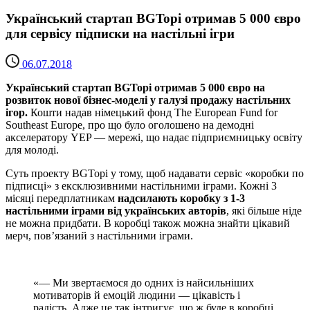
Український стартап BGTopi отримав 5 000 євро
для сервісу підписки на настільні ігри
06.07.2018
Український стартап BGTopi отримав 5 000 євро на
розвиток нової бізнес-моделі у галузі продажу настільних
ігор.
Кошти надав німецький фонд The European Fund for
Southeast Europe, про що було оголошено на демодні
акселератору YEP — мережі, що надає підприємницьку освіту
для молоді.
Суть проекту BGTopi у тому, щоб надавати сервіс «коробки по
підписці» з ексклюзивними настільними іграми. Кожні 3
місяці передплатникам
надсилають коробку з 1-3
настільними іграми від українських авторів
, які більше ніде
не можна придбати. В коробці також можна знайти цікавий
мерч, пов’язаний з настільними іграми.
«— Ми звертаємося до одних із найсильніших
мотиваторів й емоцій людини — цікавість і
радість. Адже це так інтригує, що ж буде в коробці