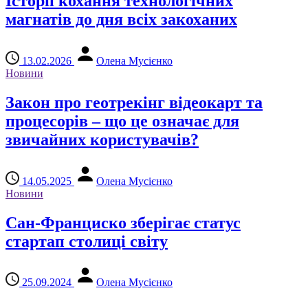
Історії кохання технологічних
магнатів до дня всіх закоханих
13.02.2026
Олена Мусієнко
Новини
Закон про геотрекінг відеокарт та
процесорів – що це означає для
звичайних користувачів?
14.05.2025
Олена Мусієнко
Новини
Сан-Франциско зберігає статус
стартап столиці світу
25.09.2024
Олена Мусієнко