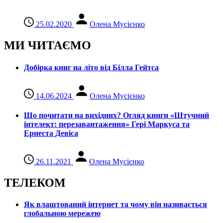
25.02.2020
Олена Мусієнко
МИ ЧИТАЄМО
Добірка книг на літо від Білла Гейтса
14.06.2024
Олена Мусієнко
Що почитати на вихідних? Огляд книги «Штучний
інтелект: перезавантаження» Гері Маркуса та
Ернеста Девіса
26.11.2021
Олена Мусієнко
ТЕЛЕКОМ
Як влаштований інтернет та чому він називається
глобальною мережею