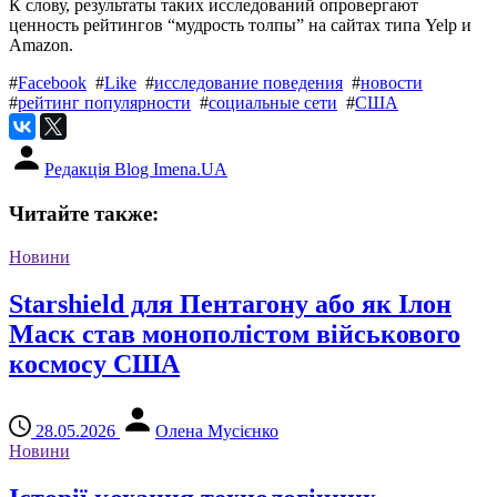
К слову, результаты таких исследований опровергают
ценность рейтингов “мудрость толпы” на сайтах типа Yelp и
Amazon.
#
Facebook
#
Like
#
исследование поведения
#
новости
#
рейтинг популярности
#
социальные сети
#
США
Редакція Blog Imena.UA
Читайте также:
Новини
Starshield для Пентагону або як Ілон
Маск став монополістом військового
космосу США
28.05.2026
Олена Мусієнко
Новини