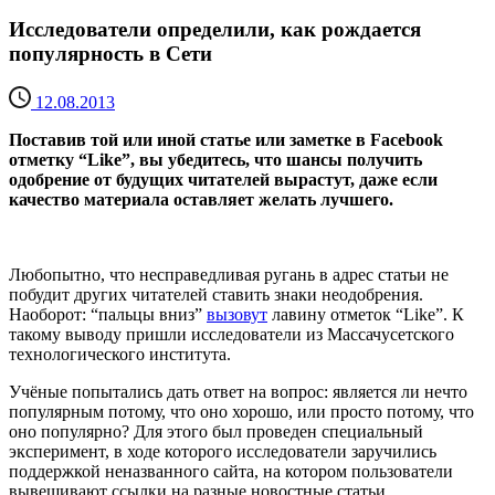
Исследователи определили, как рождается
популярность в Сети
12.08.2013
Поставив той или иной статье или заметке в Facebook
отметку “Like”, вы убедитесь, что шансы получить
одобрение от будущих читателей вырастут, даже если
качество материала оставляет желать лучшего.
Любопытно, что несправедливая ругань в адрес статьи не
побудит других читателей ставить знаки неодобрения.
Наоборот: “пальцы вниз”
вызовут
лавину отметок “Like”. К
такому выводу пришли исследователи из Массачусетского
технологического института.
Учёные попытались дать ответ на вопрос: является ли нечто
популярным потому, что оно хорошо, или просто потому, что
оно популярно? Для этого был проведен специальный
эксперимент, в ходе которого исследователи заручились
поддержкой неназванного сайта, на котором пользователи
вывешивают ссылки на разные новостные статьи.