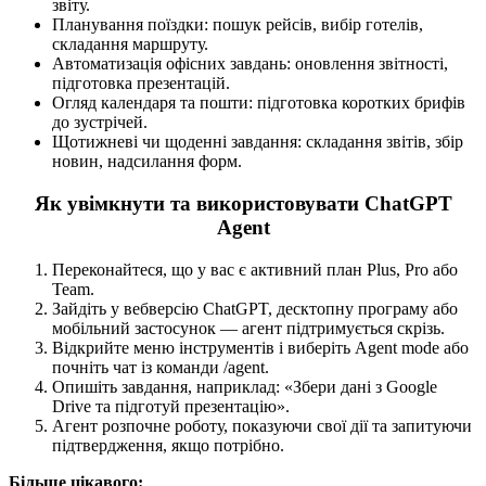
звіту.
Планування поїздки: пошук рейсів, вибір готелів,
складання маршруту.
Автоматизація офісних завдань: оновлення звітності,
підготовка презентацій.
Огляд календаря та пошти: підготовка коротких брифів
до зустрічей.
Щотижневі чи щоденні завдання: складання звітів, збір
новин, надсилання форм.
Як увімкнути та використовувати ChatGPT
Agent
Переконайтеся, що у вас є активний план Plus, Pro або
Team.
Зайдіть у вебверсію ChatGPT, десктопну програму або
мобільний застосунок — агент підтримується скрізь.
Відкрийте меню інструментів і виберіть Agent mode або
почніть чат із команди /agent.
Опишіть завдання, наприклад: «Збери дані з Google
Drive та підготуй презентацію».
Агент розпочне роботу, показуючи свої дії та запитуючи
підтвердження, якщо потрібно.
Більше цікавого: