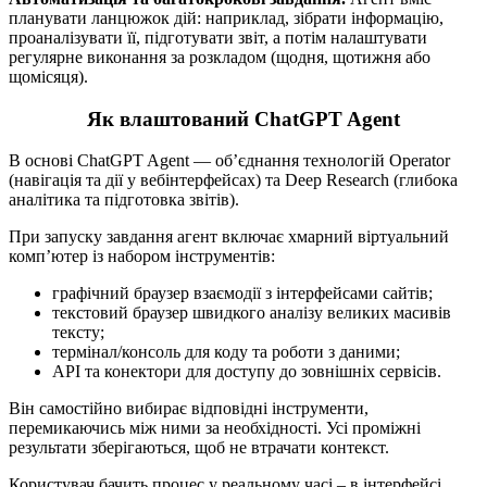
планувати ланцюжок дій: наприклад, зібрати інформацію,
проаналізувати її, підготувати звіт, а потім налаштувати
регулярне виконання за розкладом (щодня, щотижня або
щомісяця).
Як влаштований ChatGPT Agent
В основі ChatGPT Agent — об’єднання технологій Operator
(навігація та дії у вебінтерфейсах) та Deep Research (глибока
аналітика та підготовка звітів).
При запуску завдання агент включає хмарний віртуальний
комп’ютер із набором інструментів:
графічний браузер взаємодії з інтерфейсами сайтів;
текстовий браузер швидкого аналізу великих масивів
тексту;
термінал/консоль для коду та роботи з даними;
API та конектори для доступу до зовнішніх сервісів.
Він самостійно вибирає відповідні інструменти,
перемикаючись між ними за необхідності. Усі проміжні
результати зберігаються, щоб не втрачати контекст.
Користувач бачить процес у реальному часі – в інтерфейсі