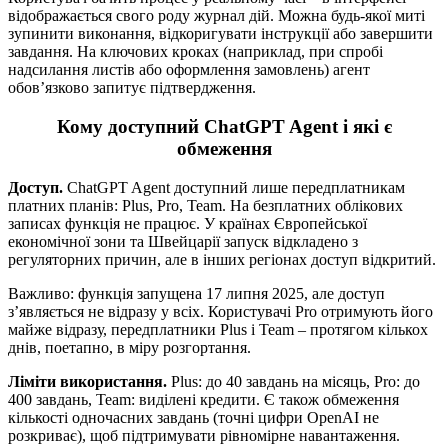
відображається свого роду журнал дій. Можна будь-якої миті
зупинити виконання, відкоригувати інструкції або завершити
завдання. На ключових кроках (наприклад, при спробі
надсилання листів або оформлення замовлень) агент
обов’язково запитує підтвердження.
Кому доступний ChatGPT Agent і які є
обмеження
Доступ.
ChatGPT Agent доступний лише передплатникам
платних планів: Plus, Pro, Team. На безплатних облікових
записах функція не працює. У країнах Європейської
економічної зони та Швейцарії запуск відкладено з
регуляторних причин, але в інших регіонах доступ відкритий.
Важливо: функція запущена 17 липня 2025, але доступ
з’являється не відразу у всіх. Користувачі Pro отримують його
майже відразу, передплатники Plus і Team – протягом кількох
днів, поетапно, в міру розгортання.
Ліміти використання.
Plus: до 40 завдань на місяць, Pro: до
400 завдань, Team: виділені кредити. Є також обмеження
кількості одночасних завдань (точні цифри OpenAI не
розкриває), щоб підтримувати рівномірне навантаження.