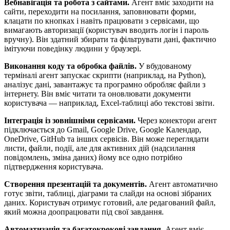
Вебнавігація та робота з сайтами.
Агент вміє заходити на
сайти, переходити на посилання, заповнювати форми,
клацати по кнопках і навіть працювати з сервісами, що
вимагають авторизації (користувач вводить логін і пароль
вручну). Він здатний збирати та фільтрувати дані, фактично
імітуючи поведінку людини у браузері.
Виконання коду та обробка файлів.
У вбудованому
терміналі агент запускає скрипти (наприклад, на Python),
аналізує дані, завантажує та програмно обробляє файли з
інтернету. Він вміє читати та оновлювати документи
користувача — наприклад, Excel-таблиці або текстові звіти.
Інтеграція із зовнішніми сервісами.
Через конектори агент
підключається до Gmail, Google Drive, Google Календар,
OneDrive, GitHub та інших сервісів. Він може переглядати
листи, файли, події, але для активних дій (надсилання
повідомлень, зміна даних) йому все одно потрібно
підтвердження користувача.
Створення презентацій та документів.
Агент автоматично
готує звіти, таблиці, діаграми та слайди на основі зібраних
даних. Користувач отримує готовий, але редагований файл,
який можна доопрацювати під свої завдання.
Автоматизація та багатокрокові завдання.
Агент вміє