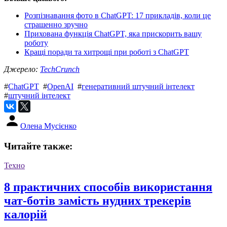
Розпізнавання фото в ChatGPT: 17 прикладів, коли це
страшенно зручно
Прихована функція ChatGPT, яка прискорить вашу
роботу
Кращі поради та хитрощі при роботі з ChatGPT
Джерело:
TechCrunch
#
ChatGPT
#
OpenAI
#
генеративний штучний інтелект
#
штучний інтелект
Олена Мусієнко
Читайте также:
Техно
8 практичних способів використання
чат-ботів замість нудних трекерів
калорій