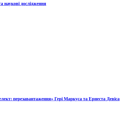
а наукові дослідження
лект: перезавантаження» Гері Маркуса та Ернеста Девіса