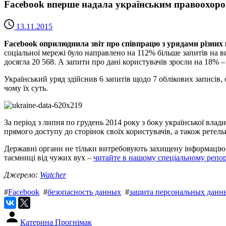
Facebook вперше надала українським правоохор
13.11.2015
Facebook оприлюднила звіт про співпрацю з урядами різних 
соціальної мережі було направлено на 112% більше запитів на ви
досягла 20 568. А запити про дані користувачів зросли на 18% –
Український уряд здійснив 6 запитів щодо 7 облікових записів,
чому їх суть.
За період з липня по грудень 2014 року з боку української вла
прямого доступу до сторінок своїх користувачів, а також ретел
Державні органи не тільки витребовують захищену інформацію в
таємниці від чужих вух –
читайте в нашому спеціальному репо
Джерело:
Watcher
#
Facebook
#
безопасность данных
#
защита персональных данн
Катерина Прогнімак