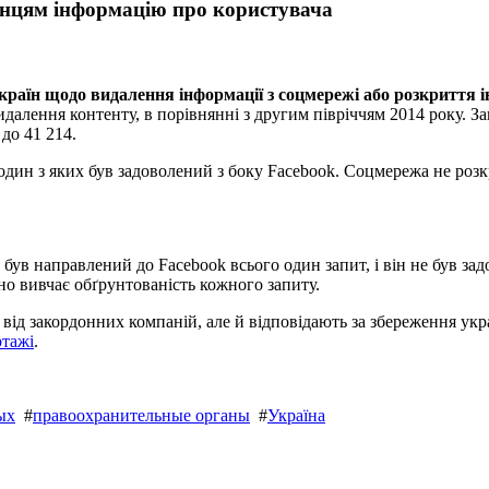
онцям інформацію про користувача
країн щодо видалення інформації з соцмережі або розкриття і
далення контенту, в порівнянні з другим півріччям 2014 року. За
 до 41 214.
 один з яких був задоволений з боку Facebook. Соцмережа не розк
ди був направлений до Facebook всього один запит, і він не був 
ьно вивчає обґрунтованість кожного запиту.
ід закордонних компаній, але й відповідають за збереження укр
ртажі
.
ых
#
правоохранительные органы
#
Україна