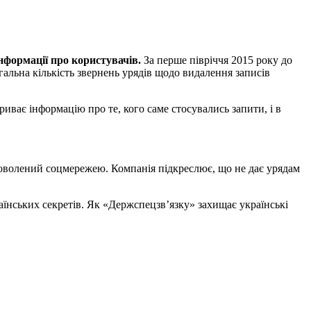
нформації про користувачів.
За перше півріччя 2015 року до
гальна кількість звернень урядів щодо видалення записів
риває інформацію про те, кого саме стосувались запити, і в
задоволений соцмережею. Компанія підкреслює, що не дає урядам
аїнських секретів. Як «Держспецзв’язку» захищає українські