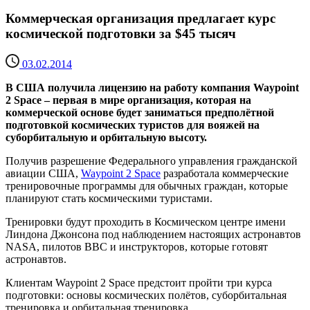
Коммерческая организация предлагает курс
космической подготовки за $45 тысяч
03.02.2014
В США получила лицензию на работу компания Waypoint
2 Space – первая в мире организация, которая на
коммерческой основе будет заниматься предполётной
подготовкой космических туристов для вояжей на
суборбитальную и орбитальную высоту.
Получив разрешение Федерального управления гражданской
авиации США,
Waypoint 2 Space
разработала коммерческие
тренировочные программы для обычных граждан, которые
планируют стать космическими туристами.
Тренировки будут проходить в Космическом центре имени
Линдона Джонсона под наблюдением настоящих астронавтов
NASA, пилотов ВВС и инструкторов, которые готовят
астронавтов.
Клиентам Waypoint 2 Space предстоит пройти три курса
подготовки: основы космических полётов, суборбитальная
тренировка и орбитальная тренировка.