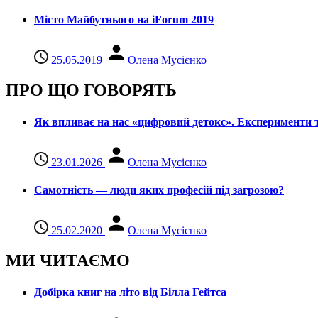
Місто Майбутнього на iForum 2019
25.05.2019
Олена Мусієнко
ПРО ЩО ГОВОРЯТЬ
Як впливає на нас «цифровий детокс». Експерименти т
23.01.2026
Олена Мусієнко
Самотність — люди яких професій під загрозою?
25.02.2020
Олена Мусієнко
МИ ЧИТАЄМО
Добірка книг на літо від Білла Гейтса