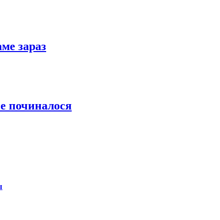
аме зараз
се починалося
ы