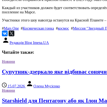
Каждый из участников должен будет соответствовать определё
поселение на Марсе.
Участники этого шоу навсегда останутся на Красной Планете –
#
Mars One
#
Космическая гонка
#
космос
#
Миссия "Звездный 
Редакція Blog Imena.UA
Читайте также:
Новини
Супутник-дзеркало яке відбиває сонячне
15.07.2026
Олена Мусієнко
Новини
Starshield для Пентагону або як Ілон 