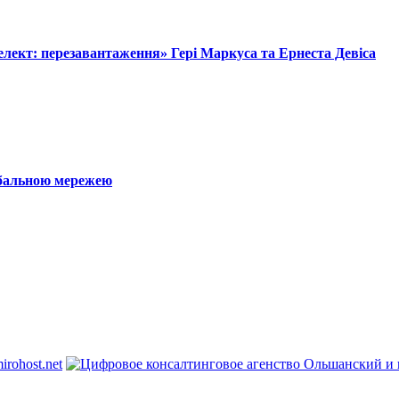
лект: перезавантаження» Гері Маркуса та Ернеста Девіса
обальною мережею