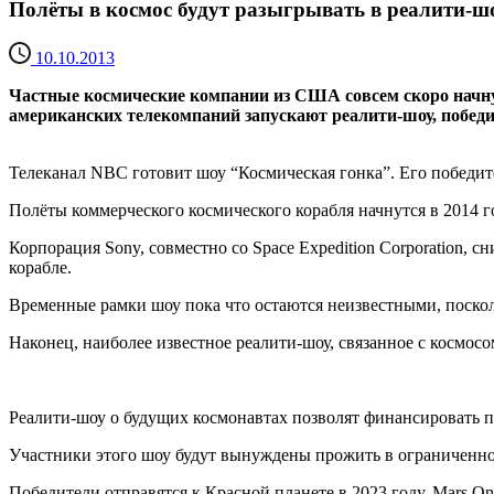
Полёты в космос будут разыгрывать в реалити-ш
10.10.2013
Частные космические компании из США совсем скоро начнут
американских телекомпаний запускают реалити-шоу, победи
Телеканал NBC готовит шоу “Космическая гонка”. Его победи
Полёты коммерческого космического корабля начнутся в 2014 г
Корпорация Sony, совместно со Space Expedition Corporation, 
корабле.
Временные рамки шоу пока что остаются неизвестными, поскольк
Наконец, наиболее известное реалити-шоу, связанное с космосо
Реалити-шоу о будущих космонавтах позволят финансировать 
Участники этого шоу будут вынуждены прожить в ограниченном
Победители отправятся к Красной планете в 2023 году. Mars O