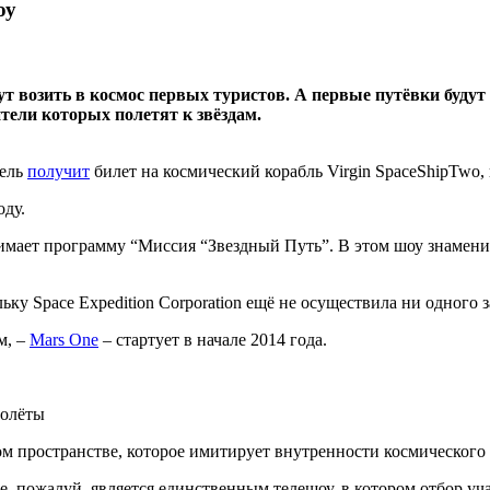
оу
 возить в космос первых туристов. А первые путёвки будут
тели которых полетят к звёздам.
тель
получит
билет на космический корабль Virgin SpaceShipTwo
оду.
снимает программу “Миссия “Звездный Путь”. В этом шоу знаменит
у Space Expedition Corporation ещё не осуществила ни одного з
м, –
Mars One
– стартует в начале 2014 года.
полёты
 пространстве, которое имитирует внутренности космического 
ne, пожалуй, является единственным телешоу, в котором отбор уч