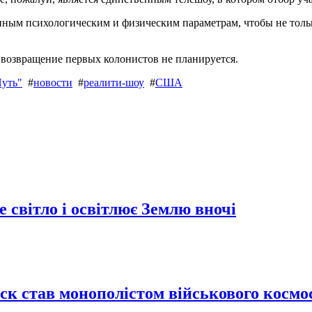
нным психологическим и физическим параметрам, чтобы не тольк
 возвращение первых колонистов не планируется.
Путь"
#
новости
#
реалити-шоу
#
США
 світло і освітлює Землю вночі
Маск став монополістом військового кос