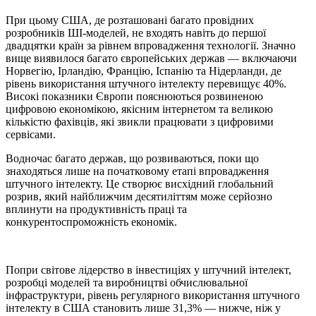
При цьому США, де розташовані багато провідних
розробників ШІ-моделей, не входять навіть до першої
двадцятки країн за рівнем впровадження технології. Значно
вище виявилося багато європейських держав — включаючи
Норвегію, Ірландію, Францію, Іспанію та Нідерланди, де
рівень використання штучного інтелекту перевищує 40%.
Високі показники Європи пояснюються розвиненою
цифровою економікою, якісним інтернетом та великою
кількістю фахівців, які звикли працювати з цифровими
сервісами.
Водночас багато держав, що розвиваються, поки що
знаходяться лише на початковому етапі впровадження
штучного інтелекту. Це створює висхідний глобальний
розрив, який найближчим десятиліттям може серйозно
вплинути на продуктивність праці та
конкурентоспроможність економік.
Попри світове лідерство в інвестиціях у штучний інтелект,
розробці моделей та виробництві обчислювальної
інфраструктури, рівень регулярного використання штучного
інтелекту в США становить лише 31,3% — нижче, ніж у