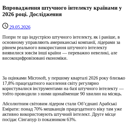
Впровадження штучного інтелекту країнами у
2026 році. Дослідження
29.05.2026
Попри те що індустрією штучного інтелекту, як і раніше, в
основному управляють американські компанії, лідерами за
рівнем реального використання штучного інтелекту
виявилися зовсім інші країни — переважно невеликі, але
високоцифровізовані економіки.
За оцінками Microsoft, у першому кварталі 2026 року близько
17,8% працездатного населення світу регулярно
користувалися інструментами на базі штучного інтелекту —
тобто проводили з ними щонайменше 90 хвилин на місяць.
Абсолютним світовим лідером стали Об’єднані Арабські
Емірати: понад 70% мешканців працездатного віку там уже
активно використовують штучний інтелект. Друге місце
посідає Сінгапур із показником 63%.