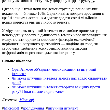
регіону активно інвестують у цифрову інфраструктуру.
Цікаво, що Китай поки що демонструє відносно низький
показник — близько 16%. Однак навіть помірне зростання в
країні з таким населенням здатне додати сотні мільйонів
нових користувачів штучного інтелекту.
У міру того, як штучний інтелект все глибше проникає у
повсякденну роботу, відмінності в темпах його впровадження
можуть стати одним із ключових факторів економічної
нерівності наступного десятиліття — подібно до того, як
свого часу глобальну конкуренцію змінила масова
цифровізація та розповсюдження інтернету.
Більше цікавого:
OpenAI хоче об’єднати мозок людини та штучний
інтелект
Чи може штучний інтелект замість вас вдало спланувати
день?
Чи може штучний інтелект створити вакцину проти
раку? Поки ні, але є одне «але»
Джерело:
Microsoft
#
Microsoft
#
дослідження
#
штучний інтелект