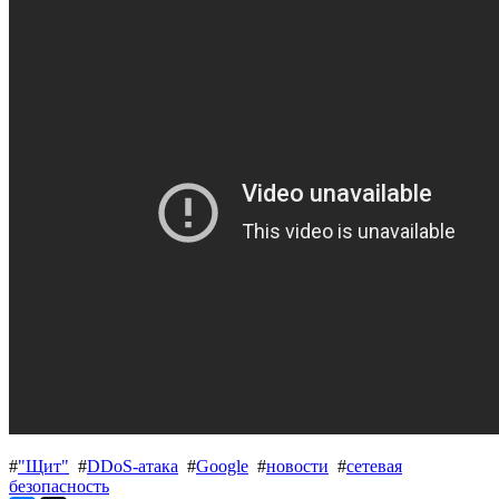
#
"Щит"
#
DDoS-атака
#
Google
#
новости
#
сетевая
безопасность