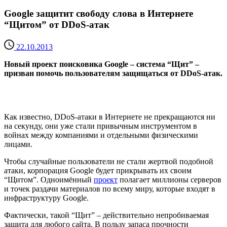
Google защитит свободу слова в Интернете
“Щитом” от DDoS-атак
22.10.2013
Новый проект поисковика Google – система “Щит” –
призван помочь пользователям защищаться от DDoS-атак.
Как известно, DDoS-атаки в Интернете не прекращаются ни
на секунду, они уже стали привычным инструментом в
войнах между компаниями и отдельными физическими
лицами.
Чтобы случайные пользователи не стали жертвой подобной
атаки, корпорация Google будет прикрывать их своим
“Щитом”. Одноимённый
проект
полагает миллионы серверов
и точек раздачи материалов по всему миру, которые входят в
инфраструктуру Google.
Фактически, такой “Щит” – действительно непробиваемая
защита для любого сайта. В пользу запаса прочности