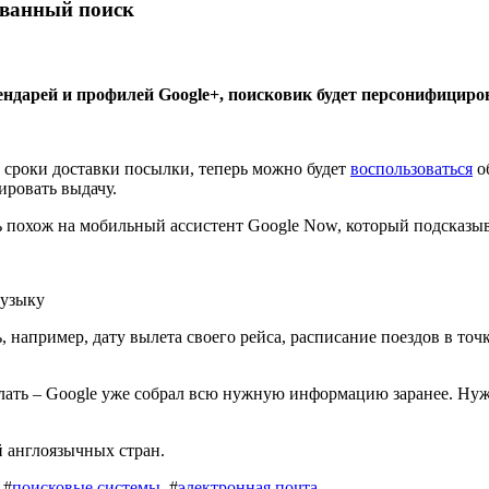
ованный поиск
дарей и профилей Google+, поисковик будет персонифициров
и сроки доставки посылки, теперь можно будет
воспользоваться
о
ировать выдачу.
ь похож на мобильный ассистент Google Now, который подсказыв
музыку
например, дату вылета своего рейса, расписание поездов в точк
елать – Google уже собрал всю нужную информацию заранее. Нуж
 англоязычных стран.
#
поисковые системы
#
электронная почта