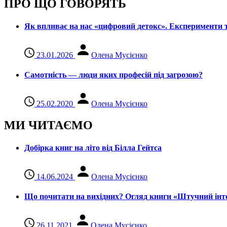
ПРО ЩО ГОВОРЯТЬ
Як впливає на нас «цифровий детокс». Експерименти т
23.01.2026
Олена Мусієнко
Самотність — люди яких професій під загрозою?
25.02.2020
Олена Мусієнко
МИ ЧИТАЄМО
Добірка книг на літо від Білла Гейтса
14.06.2024
Олена Мусієнко
Що почитати на вихідних? Огляд книги «Штучний інте
26.11.2021
Олена Мусієнко