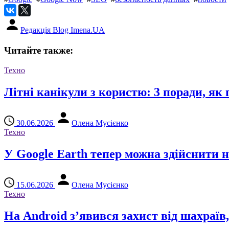
Редакція Blog Imena.UA
Читайте также:
Техно
Літні канікули з користю: 3 поради, як
30.06.2026
Олена Мусієнко
Техно
У Google Earth тепер можна здійснити 
15.06.2026
Олена Мусієнко
Техно
На Android з’явився захист від шахраї