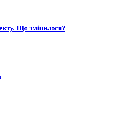
екту. Що змінилося?
ы