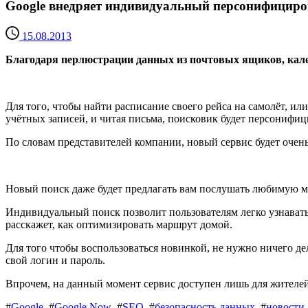
Google внедряет индивидуальный персонифицир
15.08.2013
Благодаря перлюстрации данных из почтовых ящиков, кален
Для того, чтобы найти расписание своего рейса на самолёт, ил
учётных записей, и читая письма, поисковик будет персонифиц
По словам представителей компании, новый сервис будет очен
Новый поиск даже будет предлагать вам послушать любимую 
Индивидуальный поиск позволит пользователям легко узнавать, 
расскажет, как оптимизировать маршрут домой.
Для того чтобы воспользоваться новинкой, не нужно ничего д
свой логин и пароль.
Впрочем, на данный момент сервис доступен лишь для жителей
#
Google
#
Google Now
#
SEO
#
безопасность данных
#
новости