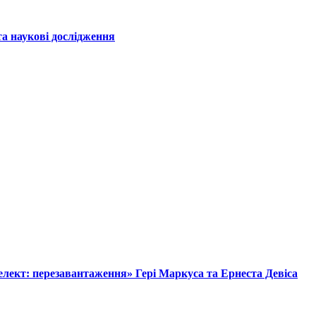
а наукові дослідження
лект: перезавантаження» Гері Маркуса та Ернеста Девіса