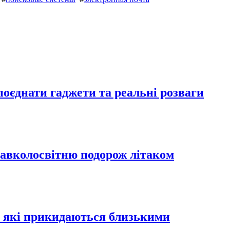
 поєднати гаджети та реальні розваги
навколосвітню подорож літаком
в, які прикидаються близькими