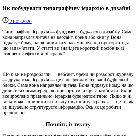
Як побудувати типографічну ієрархію в дизайні
21.05.2026
Типографічна ієрархія — фундамент будь-якого дизайну. Саме
вона направляє читача на вебсайт, бренд або книгу. Вона
підказує йому, на що дивитися насамперед, що прогортати, а
що запам’ятати. У статті ви знайдете короткий посібник зі
створення ефективної ієрархії.
Що б ви не розробляли — вебсайт, бренд чи розворот журналу
— друкарська ієрархія — це ваш фундамент, ваші будівельні
блоки. Саме вона направляє читача. Вона підказує йому, на що
дивитися насамперед, що прогортати, а що запам’ятати. Якщо
все зроблено правильно, ієрархія буде непомітною. Якщо ж ні,
вона може спричинити сильну плутанину. Ієрархія — це те, як
ви візуально структуруєте інформацію. Ось як це робити
правильно.
Почніть із тексту