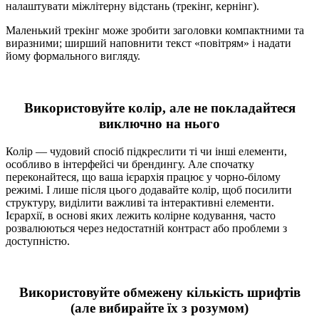
налаштувати міжлітерну відстань (трекінг, кернінг).
Маленький трекінг може зробити заголовки компактними та
виразними; ширший наповнити текст «повітрям» і надати
йому формального вигляду.
Використовуйте колір, але не покладайтеся
виключно на нього
Колір — чудовий спосіб підкреслити ті чи інші елементи,
особливо в інтерфейсі чи брендингу. Але спочатку
переконайтеся, що ваша ієрархія працює у чорно-білому
режимі. І лише після цього додавайте колір, щоб посилити
структуру, виділити важливі та інтерактивні елементи.
Ієрархії, в основі яких лежить колірне кодування, часто
розвалюються через недостатній контраст або проблеми з
доступністю.
Використовуйте обмежену кількість шрифтів
(але вибирайте їх з розумом)