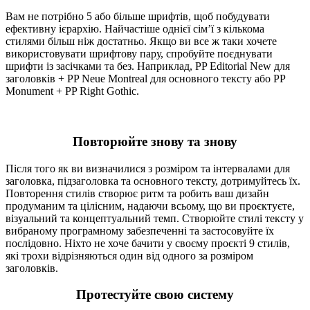
Вам не потрібно 5 або більше шрифтів, щоб побудувати
ефективну ієрархію. Найчастіше однієї сім’ї з кількома
стилями більш ніж достатньо. Якщо ви все ж таки хочете
використовувати шрифтову пару, спробуйте поєднувати
шрифти із засічками та без. Наприклад, PP Editorial New для
заголовків + PP Neue Montreal для основного тексту або PP
Monument + PP Right Gothic.
Повторюйте знову та знову
Після того як ви визначилися з розміром та інтервалами для
заголовка, підзаголовка та основного тексту, дотримуйтесь їх.
Повторення стилів створює ритм та робить ваш дизайн
продуманим та цілісним, надаючи всьому, що ви проєктуєте,
візуальний та концептуальний темп. Створюйте стилі тексту у
вибраному програмному забезпеченні та застосовуйте їх
послідовно. Ніхто не хоче бачити у своєму проєкті 9 стилів,
які трохи відрізняються один від одного за розміром
заголовків.
Протестуйте свою систему