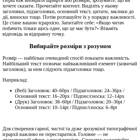
Перш ніж вибирати шрифти або розміри, зрозумійте, що ви
хочете сказати. Прочитайте контент. Виділіть у ньому
заголовки, підзаголовки, основний текст, цитати, заклики до
дії, виноски тощо. Потім розташуйте їх у порядку важливості.
Це стане вашою ієрархією. Запитайте себе: «Якщо читач
побачить тільки щось одне, що це має бути?» Візьміть
відповідь за відправну точку.
Вибирайте розміри з розумом
Розмір — найбільш очевидний спосіб показати важливість.
Найбільший текст позначає найважливіший елемент (зазвичай
заголовок), за ним слідують підзаголовки тощо.
Наприклад:
(Веб) Заголовок: 40–60px / Підзаголовок: 24–36px /
Основний текст: 16–20px / Підпис/сноска: 12–14px
(Друк) Заголовок: 38–60pt / Підзаголовок: 20–36pt /
Основний текст: 10–14pt / Підпис/сноска: 6–8pt
Для створення гарної, чистої та дуже зрозумілої типографічної
ієрархії важливо не перестаратися. Головне — не
драматичний ефект, а послідовність. Спочатку налаштуйте