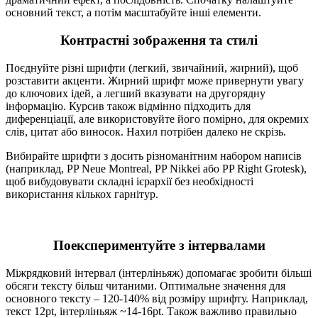
основний текст, а потім масштабуйте інші елементи.
Контрастні зображення та стилі
Поєднуйте різні шрифти (легкий, звичайний, жирний), щоб
розставити акценти. Жирний шрифт може привернути увагу
до ключових ідей, а легший вказувати на другорядну
інформацію. Курсив також відмінно підходить для
диференціації, але використовуйте його помірно, для окремих
слів, цитат або виносок. Нахил потрібен далеко не скрізь.
Вибирайте шрифти з досить різноманітним набором написів
(наприклад, PP Neue Montreal, PP Nikkei або PP Right Grotesk),
щоб вибудовувати складні ієрархії без необхідності
використання кількох гарнітур.
Поекспериментуйте з інтервалами
Міжрядковий інтервал (інтерліньяж) допомагає зробити більші
обсяги тексту більш читаними. Оптимальне значення для
основного тексту – 120-140% від розміру шрифту. Наприклад,
текст 12pt, інтерліньяж ~14-16pt. Також важливо правильно