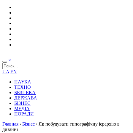
×
UA
EN
НАУКА
ТЕХНО
БЕЗПЕКА
ДЕРЖАВА
БІЗНЕС
МЕДІА
ПОРАДИ
Главная
›
Бізнес
›
Як побудувати типографічну ієрархію в
дизайні