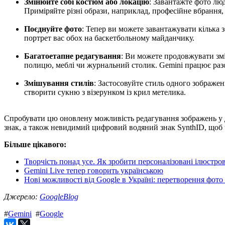
Змінюйте собі костюм або локацію
: Завантажте фото лю
Приміряйте різні образи, наприклад, професійне вбрання,
Поєднуйте фото
: Тепер ви можете завантажувати кілька з
портрет вас обох на баскетбольному майданчику.
Багатоетапне редагування
: Ви можете продовжувати змі
полицю, меблі чи журнальний столик. Gemini працює разо
Змішування стилів
: Застосовуйте стиль одного зображенн
створити сукню з візерунком із крил метелика.
Спробувати цю оновлену можливість редагування зображень у до
знак, а також невидимий цифровий водяний знак SynthID, щоб 
Більше цікавого:
Творчість понад усе. Як зробити персоналізовані ілюстров
Gemini Live тепер говорить українською
Нові можливості від Google в Україні: перетворення фото н
Джерело:
GoogleBlog
#
Gemini
#
Google