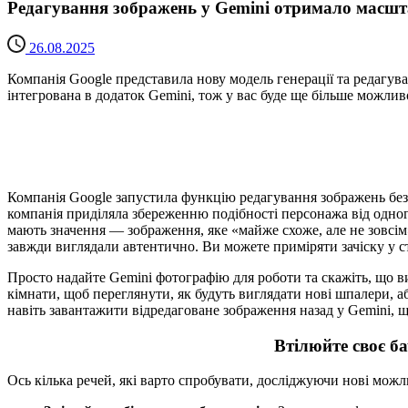
Редагування зображень у Gemini отримало масшт
26.08.2025
Компанія Google представила нову модель генерації та редагув
інтегрована в додаток Gemini, тож у вас буде ще більше можлив
Компанія Google запустила функцію редагування зображень безп
компанія приділяла збереженню подібності персонажа від одного
мають значення — зображення, яке «майже схоже, але не зовсім
завжди виглядали автентично. Ви можете приміряти зачіску у с
Просто надайте Gemini фотографію для роботи та скажіть, що ви
кімнати, щоб переглянути, як будуть виглядати нові шпалери, аб
навіть завантажити відредаговане зображення назад у Gemini, щ
Втілюйте своє б
Ось кілька речей, які варто спробувати, досліджуючи нові можл