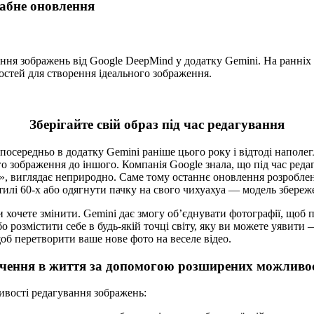
абне оновлення
ання зображень від Google DeepMind у додатку Gemini. На ранніх
остей для створення ідеального зображення.
Зберігайте свій образ під час редагування
осередньо в додатку Gemini раніше цього року і відтоді наполе
 зображення до іншого. Компанія Google знала, що під час редаг
», виглядає неприродно. Саме тому останнє оновлення розроблене
тилі 60-х або одягнути пачку на свого чихуахуа — модель збере
 хочете змінити. Gemini дає змогу об’єднувати фотографії, щоб 
о розмістити себе в будь-якій точці світу, яку ви можете уявити
об перетворити ваше нове фото на веселе відео.
ачення в життя за допомогою розширених можливо
ивості редагування зображень: