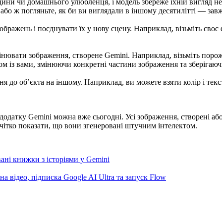
дини чи домашнього улюбленця, і модель збереже їхній вигляд не
 або ж погляньте, як би ви виглядали в іншому десятилітті — за
ображень і поєднувати їх у нову сцену. Наприклад, візьміть сво
нювати зображення, створене Gemini. Наприклад, візьміть порож
м із вами, змінюючи конкретні частини зображення та зберігаючи
я до об’єкта на іншому. Наприклад, ви можете взяти колір і текст
датку Gemini можна вже сьогодні. Усі зображення, створені або
чітко показати, що вони згенеровані штучним інтелектом.
ані книжки з історіями у Gemini
а відео, підписка Google AI Ultra та запуск Flow