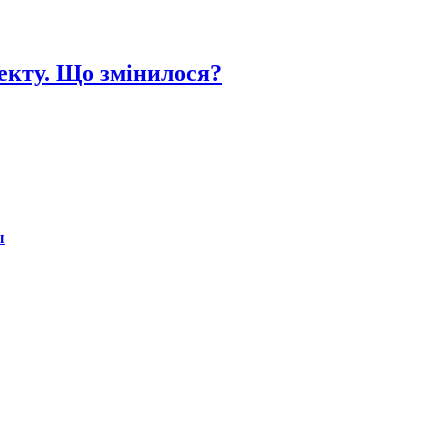
екту. Що змінилося?
ы