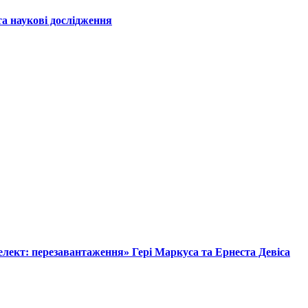
а наукові дослідження
лект: перезавантаження» Гері Маркуса та Ернеста Девіса