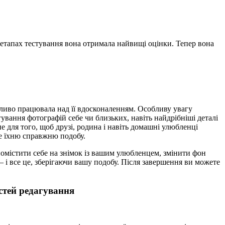
 етапах тестування вона отримала найвищі оцінки. Тепер вона
гливо працювала над її вдосконаленням. Особливу увагу
ування фотографій себе чи близьких, навіть найдрібніші деталі
 для того, щоб друзі, родина і навіть домашні улюбленці
же їхню справжню подобу.
помістити себе на знімок із вашим улюбленцем, змінити фон
 — і все це, зберігаючи вашу подобу. Після завершення ви можете
стей редагування