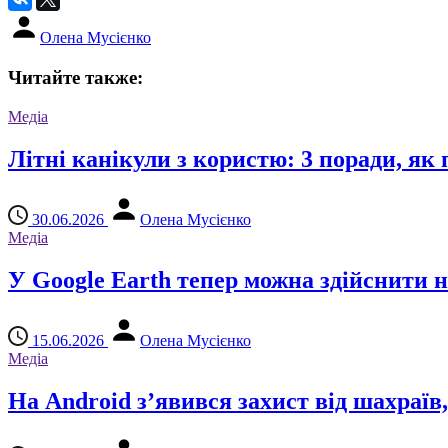
Олена Мусієнко
Читайте также:
Медіа
Літні канікули з користю: 3 поради, як
30.06.2026
Олена Мусієнко
Медіа
У Google Earth тепер можна здійснити 
15.06.2026
Олена Мусієнко
Медіа
На Android з’явився захист від шахраї