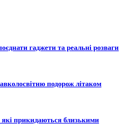
 поєднати гаджети та реальні розваги
навколосвітню подорож літаком
в, які прикидаються близькими