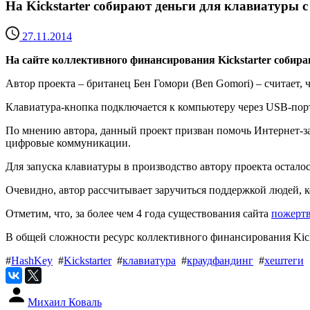
На Kickstarter собирают деньги для клавиатуры 
27.11.2014
На сайте коллективного финансирования Kickstarter собира
Автор проекта – британец Бен Гомори (Ben Gomori) – считает, 
Клавиатура-кнопка подключается к компьютеру через USB-порт.
По мнению автора, данный проект призван помочь Интернет-за
цифровые коммуникации.
Для запуска клавиатуры в производство автору проекта осталос
Очевидно, автор рассчитывает заручиться поддержкой людей, 
Отметим, что, за более чем 4 года существования сайта
пожертв
В общей сложности ресурс коллективного финансирования Kicks
#
HashKey
#
Kickstarter
#
клавиатура
#
краудфандинг
#
хештеги
Михаил Коваль