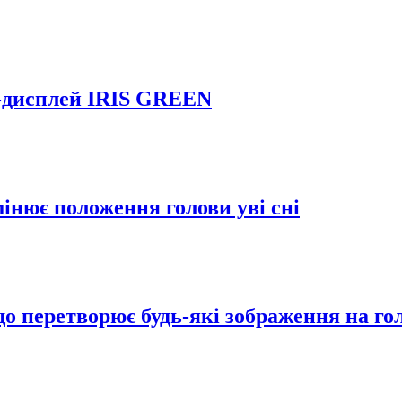
R-дисплей IRIS GREEN
інює положення голови уві сні
що перетворює будь-які зображення на г