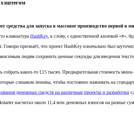
с хэштегом
ют средства для запуска в массовое производство первой в м
что клавиатура
HashKey
, к слову, с единственной кнопкой «#», 
 Гомори признаёт, что проект HashKey изначально был шуточной
висимым людям сохранить ценные секунды для введения текстов
ь собрать каких-то £15 тысяч. Предварительная стоимость мини-
которые слишком ленивы, чтобы постоянно нажимать на стандар
ования денежных средств на различные проекты и разработки
сд
tarter насчитал около 11,4 млн денежных взносов на разные су