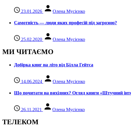
23.01.2026
Олена Мусієнко
Самотність — люди яких професій під загрозою?
25.02.2020
Олена Мусієнко
МИ ЧИТАЄМО
Добірка книг на літо від Білла Гейтса
14.06.2024
Олена Мусієнко
Що почитати на вихідних? Огляд книги «Штучний інте
26.11.2021
Олена Мусієнко
ТЕЛЕКОМ