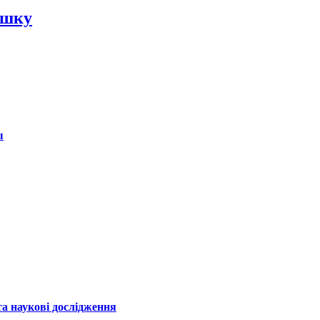
ишку
ы
а наукові дослідження