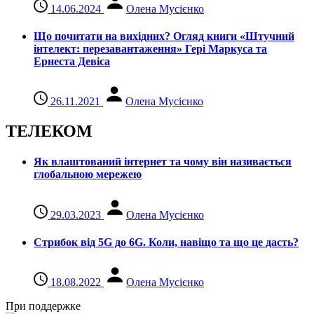
14.06.2024
Олена Мусієнко
Що почитати на вихідних? Огляд книги «Штучний
інтелект: перезавантаження» Гері Маркуса та
Ернеста Девіса
26.11.2021
Олена Мусієнко
ТЕЛЕКОМ
Як влаштований інтернет та чому він називається
глобальною мережею
29.03.2023
Олена Мусієнко
Стрибок від 5G до 6G. Коли, навіщо та що це даcть?
18.08.2022
Олена Мусієнко
При поддержке