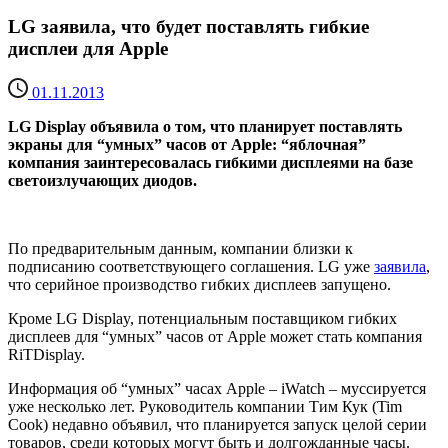
LG заявила, что будет поставлять гибкие
дисплеи для Apple
01.11.2013
LG Display объявила о том, что планирует поставлять
экраны для “умных” часов от Apple: “яблочная”
компания заинтересовалась гибкими дисплеями на базе
светоизлучающих диодов.
По предварительным данным, компании близки к
подписанию соответствующего соглашения. LG уже
заявила
,
что серийное производство гибких дисплеев запущено.
Кроме LG Display, потенциальным поставщиком гибких
дисплеев для “умных” часов от Apple может стать компания
RiTDisplay.
Информация об “умных” часах Apple – iWatch – муссируется
уже несколько лет. Руководитель компании Тим Кук (Tim
Cook) недавно объявил, что планируется запуск целой серии
товаров, среди которых могут быть и долгожданные часы.