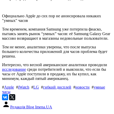
Официально Apple до сих пор не анонсировала никаких
"умных" часов
Тем временем, компания Samsung уже потерпела фиаско,
пытаясь занять рынок “умных” часов: её Samsung Galaxy Gear
массово возвращают в магазины недовольные пользователи.
Тем не менее, аналитики уверены, что после выпуска
большего количества приложений для часов проблема будет
решена.
Интересно, что весной американские аналитики проводили
исследование
среди потребителей и выяснили, что если бы
часы от Apple поступили в продажу, их бы купил, как
минимум, каждый пятый американец.
#
Apple
#
iWatch
#
LG
#
гибкий дисплей
#
новости
#
умные
часы
Редакція Blog Imena.UA