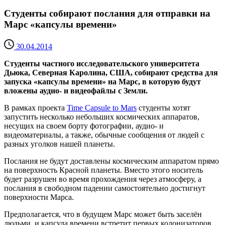
Студенты собирают послания для отправки на
Марс «капсулы времени»
30.04.2014
Студенты частного исследовательского университета
Дьюка, Северная Каролина, США, собирают средства для
запуска «капсулы времени» на Марс, в которую будут
вложены аудио- и видеофайлы с Земли.
В рамках проекта
Time Capsule to Mars
студенты хотят
запустить несколько небольших космических аппаратов,
несущих на своем борту фотографии, аудио- и
видеоматериалы, а также, обычные сообщения от людей с
разных уголков нашей планеты.
Послания не будут доставлены космическим аппаратом прямо
на поверхность Красной планеты. Вместо этого носитель
будет разрушен во время прохождения через атмосферу, а
послания в свободном падении самостоятельно достигнут
поверхности Марса.
Предполагается, что в будущем Марс может быть заселён
людьми, и капсула времени встретит первых колонизаторов