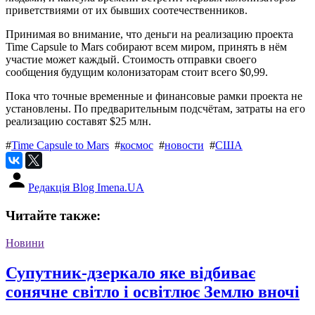
приветствиями от их бывших соотечественников.
Принимая во внимание, что деньги на реализацию проекта
Time Capsule to Mars собирают всем миром, принять в нём
участие может каждый. Стоимость отправки своего
сообщения будущим колонизаторам стоит всего $0,99.
Пока что точные временные и финансовые рамки проекта не
установлены. По предварительным подсчётам, затраты на его
реализацию составят $25 млн.
#
Time Capsule to Mars
#
космос
#
новости
#
США
Редакція Blog Imena.UA
Читайте также:
Новини
Супутник-дзеркало яке відбиває
сонячне світло і освітлює Землю вночі