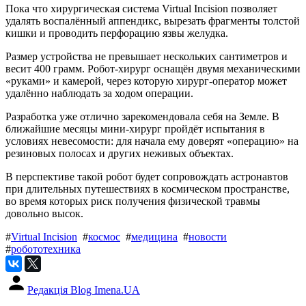
Пока что хирургическая система Virtual Incision позволяет
удалять воспалённый аппендикс, вырезать фрагменты толстой
кишки и проводить перфорацию язвы желудка.
Размер устройства не превышает нескольких сантиметров и
весит 400 грамм. Робот-хирург оснащён двумя механическими
«руками» и камерой, через которую хирург-оператор может
удалённо наблюдать за ходом операции.
Разработка уже отлично зарекомендовала себя на Земле. В
ближайшие месяцы мини-хирург пройдёт испытания в
условиях невесомости: для начала ему доверят «операцию» на
резиновых полосах и других неживых объектах.
В перспективе такой робот будет сопровождать астронавтов
при длительных путешествиях в космическом пространстве,
во время которых риск получения физической травмы
довольно высок.
#
Virtual Incision
#
космос
#
медицина
#
новости
#
робототехника
Редакція Blog Imena.UA