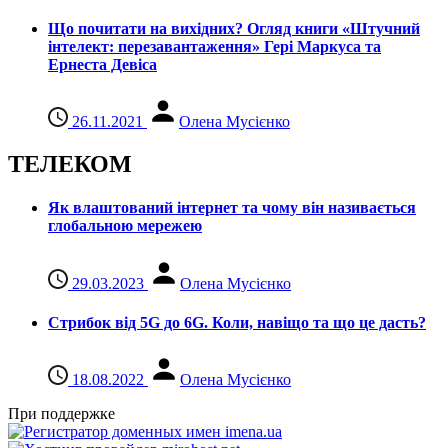
Що почитати на вихідних? Огляд книги «Штучний
інтелект: перезавантаження» Гері Маркуса та
Ернеста Девіса
26.11.2021
Олена Мусієнко
ТЕЛЕКОМ
Як влаштований інтернет та чому він називається
глобальною мережею
29.03.2023
Олена Мусієнко
Стрибок від 5G до 6G. Коли, навіщо та що це даcть?
18.08.2022
Олена Мусієнко
При поддержке